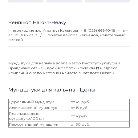
Вейпшоп Hard-n-Heavy
переход метро Институт Культуры
8 (029) 666-10-18
пн-
вс: 10:00-22:00
Продажа вейпов, кальянов, жевательных
смесей
Мундштуки для кальяна возле метро Институт культуры ⭐️
Правдивые отзывы, время работы, контакты ☎️ и адреса
компаний около метро вы найдёте в каталоге Blizko ⚡️
Мундштуки для кальяна - Цены
Деревянный мундштук
от 49 руб.
Алюминиевый мундштук
от 15 руб.
Пластмассовые
от 4 руб.
мундштуки/100 шт
Персональный мундштук
от 30 руб.