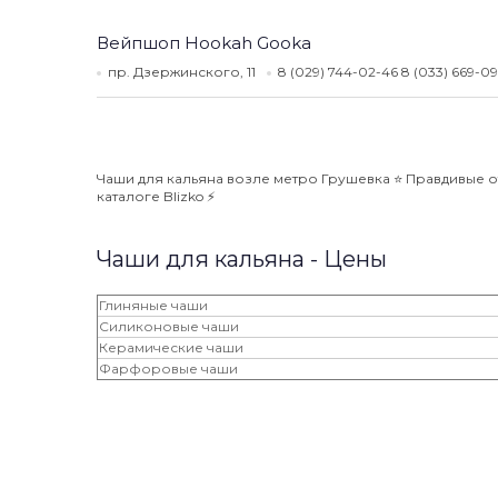
Вейпшоп Hookah Gooka
пр. Дзержинского, 11
8 (029) 744-02-46 8 (033) 669-0
Чаши для кальяна возле метро Грушевка ⭐️ Правдивые о
каталоге Blizko ⚡️
Чаши для кальяна - Цены
Глиняные чаши
Силиконовые чаши
Керамические чаши
Фарфоровые чаши