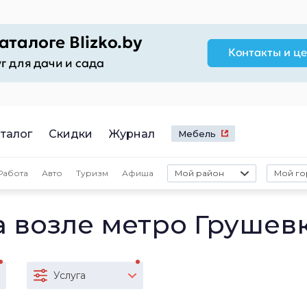
талог
Скидки
Журнал
Мебель
Работа
Авто
Туризм
Афиша
Мой район
Мой го
а возле метро Грушев
Услуга