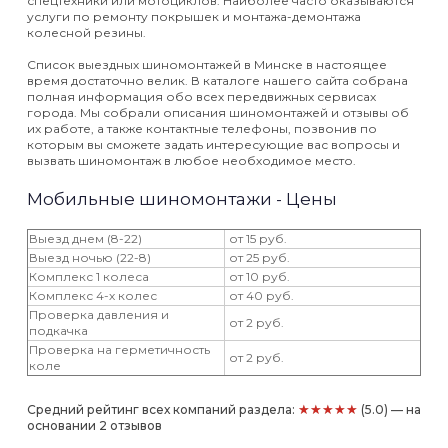
спецтехники или мотоциклов. Наиболее часто оказываются
услуги по ремонту покрышек и монтажа-демонтажа
колесной резины.
Список выездных шиномонтажей в Минске в настоящее
время достаточно велик. В каталоге нашего сайта собрана
полная информация обо всех передвижных сервисах
города. Мы собрали описания шиномонтажей и отзывы об
их работе, а также контактные телефоны, позвонив по
которым вы сможете задать интересующие вас вопросы и
вызвать шиномонтаж в любое необходимое место.
Мобильные шиномонтажи - Цены
Выезд днем (8-22)
от 15 руб.
Выезд ночью (22-8)
от 25 руб.
Комплекс 1 колеса
от 10 руб.
Комплекс 4-х колес
от 40 руб.
Проверка давления и
от 2 руб.
подкачка
Проверка на герметичность
от 2 руб.
коле
★★★★★
Средний рейтинг всех компаний раздела:
(5.0) — на
основании 2 отзывов