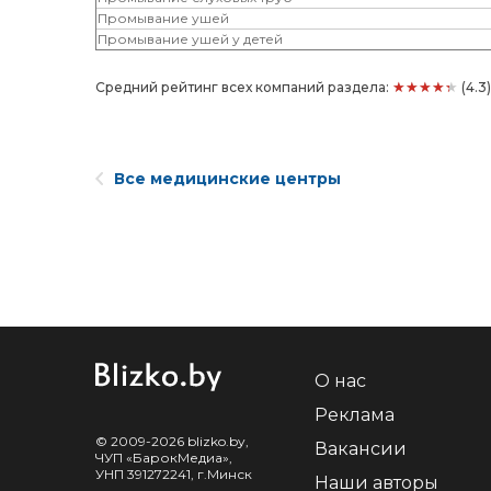
Промывание ушей
Промывание ушей у детей
★★★★★
Средний рейтинг всех компаний раздела:
(4.3
Все медицинские центры
О нас
Реклама
© 2009-2026 blizko.by,
Вакансии
ЧУП «БарокМедиа»,
УНП 391272241, г.Минск
Наши авторы