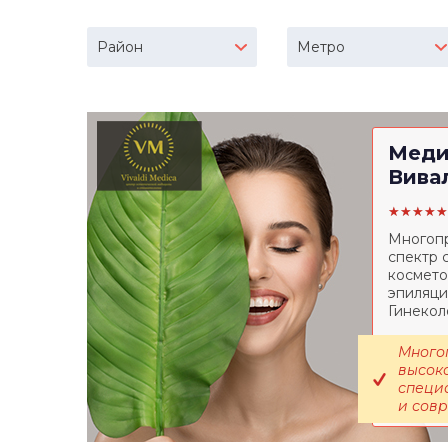
Район
Метро
Меди
Вива
★★★★★
Многопр
спектр 
космето
эпиляци
Гинекол
Много
высок
специ
и сов