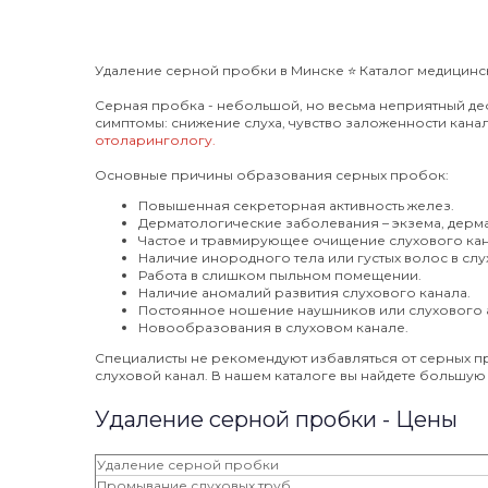
Удаление серной пробки в Минске ⭐️ Каталог медицинск
Серная пробка - небольшой, но весьма неприятный деф
симптомы: снижение слуха, чувство заложенности канала,
отоларингологу.
Основные причины образования серных пробок:
Повышенная секреторная активность желез.
Дерматологические заболевания – экзема, дерм
Частое и травмирующее очищение слухового кан
Наличие инородного тела или густых волос в слу
Работа в слишком пыльном помещении.
Наличие аномалий развития слухового канала.
Постоянное ношение наушников или слухового 
Новообразования в слуховом канале.
Специалисты не рекомендуют избавляться от серных п
слуховой канал. В нашем каталоге вы найдете большую
Удаление серной пробки - Цены
Удаление серной пробки
Промывание слуховых труб