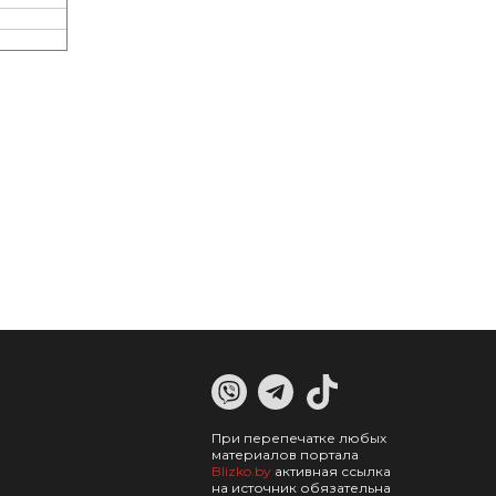
При перепечатке любых
материалов портала
Blizko.by
активная ссылка
на источник обязательна