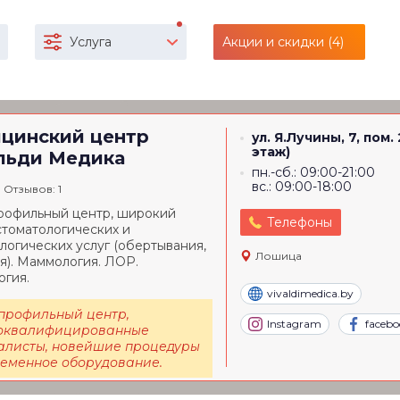
Услуга
Акции и скидки (4)
цинский центр
ул. Я.Лучины, 7, пом. 
этаж)
льди Медика
пн.-сб.: 09:00-21:00
вс.: 09:00-18:00
Отзывов: 1
офильный центр, широкий
Телефоны
стоматологических и
логических услуг (обертывания,
Лошица
я). Маммология. ЛОР.
огия.
vivaldimedica.by
профильный центр,
Instagram
facebo
оквалифицированные
алисты, новейшие процедуры
ременное оборудование.