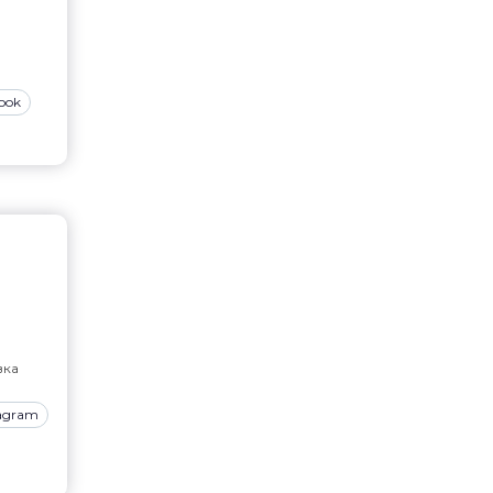
ook
вка
tagram