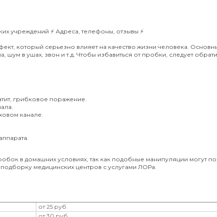
их учреждений ⚡️ Адреса, телефоны, отзывы ⚡️
ект, который серьезно влияет на качество жизни человека. Основн
 шум в ушах, звон и т.д. Чтобы избавиться от пробки, следует обрати
атит, грибковое поражение.
ала.
ховом канале.
аппарата.
робок в домашних условиях, так как подобные манипуляции могут по
 подборку медицинских центров с услугами ЛОРа.
от 25 руб.
от 30 руб.