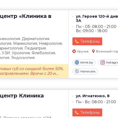
центр
«Клиника в
ул. Героев 120-й ди
3А
Пн - Сб: 08:00 - 21:00
Вс: 09:00 - 18:00
инекология. Дерматология.
Телефоны
логия. Маммология. Неврология.
рингология. Педиатрия.
Уручье
Военный го
. УЗИ. Урология. Флебология.
огия. Эндоскопия.
klinik.by
Instag
овых губ со скидкой более 50%.
Написать
аправлениям. Врачи с 20-и...
центр
Клиника
ул. Игнатенко, 8
Пн - Вс: 08:00 - 21:00
Телефоны