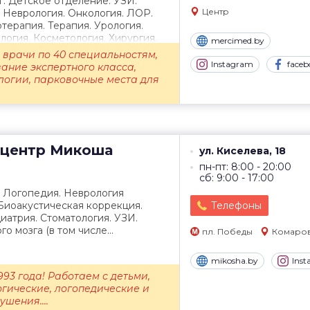
Т. Детское отделение. УЗИ.
Центр
. Неврология. Онкология. ЛОР.
терапия. Терапия. Урология.
огия. Косметология. Хирургия.
mercimed.by
врачи по 40 специальностям,
Instagram
faceb
ание экспертного класса,
логии, парковочные места для
центр
Микоша
ул. Киселева, 18
пн-пт: 8:00 - 20:00
сб: 9:00 - 17:00
. Логопедия. Неврология
 Биоакустическая коррекция.
Телефоны
атрия. Стоматология. УЗИ.
о мозга (в том числе...
пл. Победы
Комаро
mikosha.by
Ins
993 года! Работаем с детьми,
ические, логопедические и
шения....