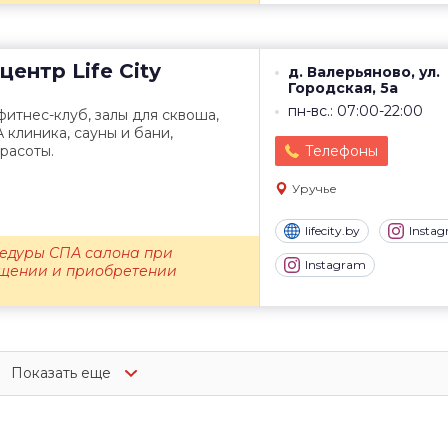
центр
Life City
д. Валерьяново, ул.
Городская, 5а
пн-вс.: 07:00-22:00
итнес-клуб, залы для сквоша,
 клиника, сауны и бани,
красоты.
Телефоны
Уручье
lifecity.by
Insta
цедуры СПА салона при
Instagram
щении и приобретении
Показать еще