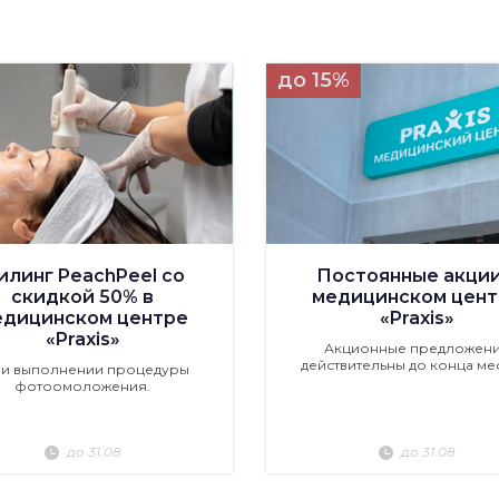
до 15%
илинг PeachPeel со
Постоянные акции
скидкой 50% в
медицинском цент
едицинском центре
«Praxis»
«Praxis»
Акционные предложен
действительны до конца ме
ри выполнении процедуры
фотоомоложения.
до 31.08
до 31.08