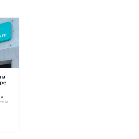
 в
ре
ия
сяца.