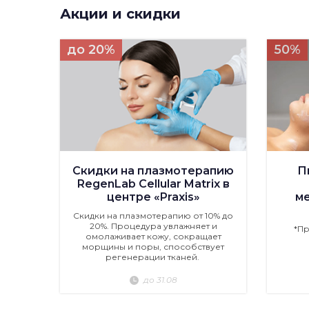
Акции и скидки
до 20%
50%
Скидки на плазмотерапию
П
RegenLab Cellular Matrix в
центре «Praxis»
м
Скидки на плазмотерапию от 10% до
20%. Процедура увлажняет и
*П
омолаживает кожу, сокращает
морщины и поры, способствует
регенерации тканей.
до 31.08