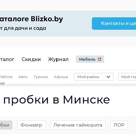
талог
Скидки
Журнал
Мебель
Работа
Авто
Туризм
Афиша
Мой район
Мой го
ки
 пробки в Минске
обки
Фониатр
Лечение гайморита
ЛОР