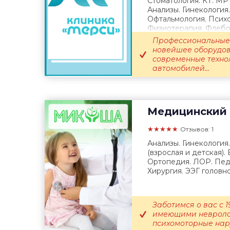
Стоматология. КТ. МР
Анализы. Гинекология
Офтальмология. Психо
Физиотерапия. Флебол
Выезд врача...
Профессиональные 
новейшее оборудов
современные техно
автомобилей...
Медицинский 
★★★★★
Отзывов: 1
Анализы. Гинекология
(взрослая и детская).
Ортопедия. ЛОР. Педи
Хирургия. ЭЭГ головног
Заботимся о вас с 1
имеющими невролог
психомоторные нару