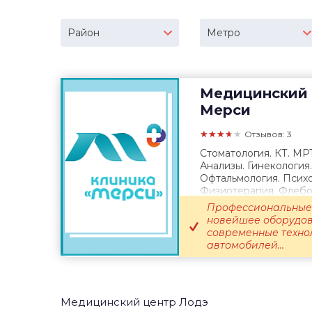
Район
Метро
Медицинский 
Мерси
★★★★★
Отзывов: 3
Стоматология. КТ. МР
Анализы. Гинекология
Офтальмология. Психо
Физиотерапия. Флебол
Выезд врача...
Профессиональные 
новейшее оборудов
современные техно
автомобилей...
Медицинский центр Лодэ