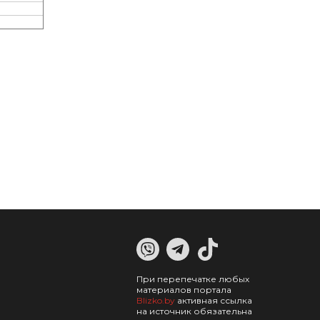
При перепечатке любых
материалов портала
Blizko.by
активная ссылка
на источник обязательна