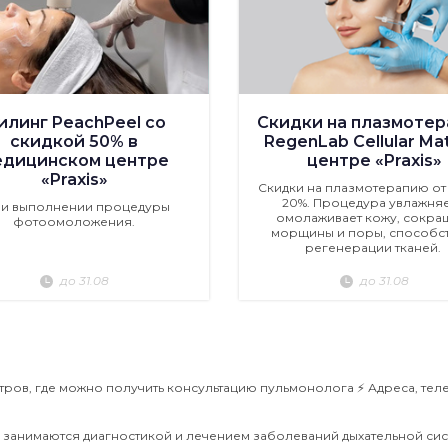
илинг PeachPeel со
Скидки на плазмоте
скидкой 50% в
RegenLab Cellular Mat
едицинском центре
центре «Praxis»
«Praxis»
Скидки на плазмотерапию от 
20%. Процедура увлажняе
ри выполнении процедуры
омолаживает кожу, сокра
фотоомоложения.
морщины и поры, способст
регенерации тканей.
до 31.08
до 31.08
ров, где можно получить консультацию пульмонолога ⚡️ Адреса, тел
 занимаются диагностикой и лечением заболеваний дыхательной сис