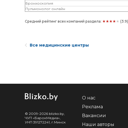
Бронхоскопия
Пульмонолог онлайн
★★★★★
Средний рейтинг всех компаний раздела:
(3.9
Все медицинские центры
О нас
Реклама
© 2009-2026 blizko.by,
Вакансии
ЧУП «БарокМедиа»,
УНП 391272241, г.Минск
Наши авторы