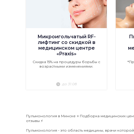
Микроигольчатый RF-
П
лифтинг со скидкой в
медицинском центре
м
«Praxis»
Скидка 15% на процедуры борьбы с
*П
возрастными изменениями.
до 31.08
Пульмонология в Минске ⭐️ Подборка медицинских цент
отзывы ⚡️
Пульмонология - это область медицины, врачи которой