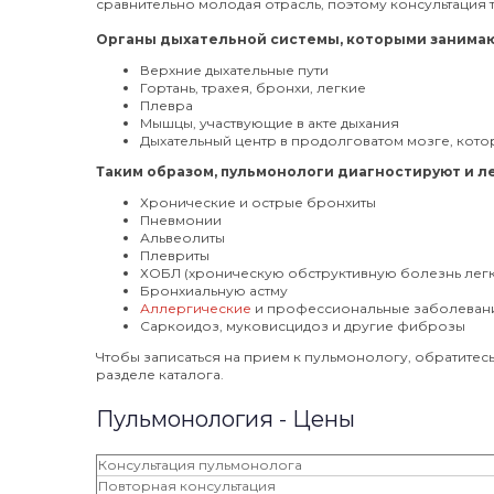
сравнительно молодая отрасль, поэтому консультация т
Органы дыхательной системы, которыми занимаю
Верхние дыхательные пути
Гортань, трахея, бронхи, легкие
Плевра
Мышцы, участвующие в акте дыхания
Дыхательный центр в продолговатом мозге, кото
Таким образом, пульмонологи диагностируют и ле
Хронические и острые бронхиты
Пневмонии
Альвеолиты
Плевриты
ХОБЛ (хроническую обструктивную болезнь легк
Бронхиальную астму
Аллергические
и профессиональные заболеван
Саркоидоз, муковисцидоз и другие фиброзы
Чтобы записаться на прием к пульмонологу, обратитес
разделе каталога.
Пульмонология - Цены
Консультация пульмонолога
Повторная консультация