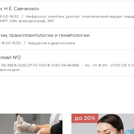
. Н.Е. Савченко»
:8:00-16:30
Нефролог, рентген, уролог, пластический хирург, кард
, МРТ, УЗИ, флюорограф, ЭКГ
ии, трансплантологии и гематологии
т: 8:00-15:30
Хирургия и диагностика
Филиал №2
5-36-366 8 (029) 27-72-000 8 (029) 36-66-856
пн - пт: 8:00 - 21:00 Cб: 9:
тра на дом.
до 20%