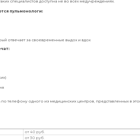
аких специалистов доступна не во всех медучреждениях.
тся пульмонологи:
рый отвечает за своевременные выдох и вдох
чат:
их)
ия
ь по телефону одного из медицинских центров, представленных в эт
от 40 руб.
от 30 руб.