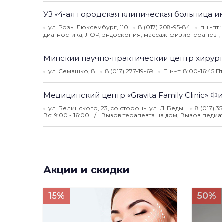
УЗ «4-ая городская клиническая больница им
ул. Розы Люксембург, 110
8 (017) 208-95-84
пн.-пт.
диагностика, ЛОР, эндоскопия, массаж, физиотерапевт
Минский научно-практический центр хирург
ул. Семашко, 8
8 (017) 277-19-69
Пн-Чт: 8:00-16:45 П
Медицинский центр «Gravita Family Clinic» 
ул. Белинского, 23, со стороны ул. Л. Беды.
8 (017) 3
Вс: 9:00 - 16:00
Вызов терапевта на дом, Вызов педиа
Акции и скидки
15%
50%