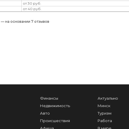
от 30 руб.
от 40 руб.
) — на основании 7 отзывов
Финансы
Актуально
Недвижимость
Минск
Авто
Туризм
Происшествия
Работа
Афиша
В мире