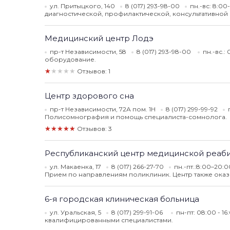
ул. Притыцкого, 140
8 (017) 293-98-00
пн.-вс: 8:00
диагностической, профилактической, консультативно
Медицинский центр Лодэ
пр-т Независимости, 58
8 (017) 293-98-00
пн.-вс.:
оборудование.
★★★★★
Отзывов: 1
Центр здорового сна
пр-т Независимости, 72А пом. 1Н
8 (017) 299-99-92
Полисомнография и помощь специалиста-сомнолога.
★★★★★
Отзывов: 3
Республиканский центр медицинской реаби
ул. Макаенка, 17
8 (017) 266-27-70
пн.-пт.:8:00–20:0
Прием по направлениям поликлиник. Центр также оказ
6-я городская клиническая больница
ул. Уральская, 5
8 (017) 299-91-06
пн-пт: 08:00 - 1
квалифицированными специалистами.