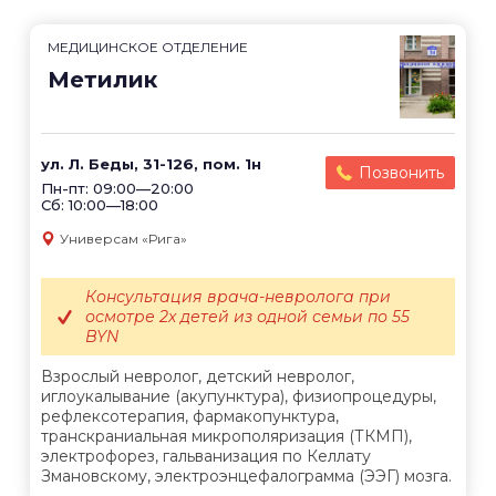
МЕДИЦИНСКОЕ ОТДЕЛЕНИЕ
Метилик
ул. Л. Беды, 31-126, пом. 1н
Позвонить
Пн-пт: 09:00—20:00
Сб: 10:00—18:00
Универсам «Рига»
Консультация врача-невролога при
осмотре 2х детей из одной семьи по 55
BYN
Взрослый невролог, детский невролог,
иглоукалывание (акупунктура), физиопроцедуры,
рефлексотерапия, фармакопунктура,
транскраниальная микрополяризация (ТКМП),
электрофорез, гальванизация по Келлату
Змановскому, электроэнцефалограмма (ЭЭГ) мозга.