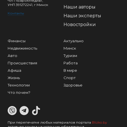
ЧУП «БарокМедиа»,
УНП 391272241, г.Минск
Наши авторы
Контакты
Наши эксперты
Новостройки
Финансы
Актуально
Недвижимость
Минск
Авто
Туризм
Происшествия
Работа
Афиша
В мире
Жизнь
Спорт
Технологии
Здоровье
Что почем?
При перепечатке любых материалов портала
Blizko.by
активная ссылка на источник обязательна