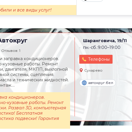
били и все виды услуг!
втокруг
Шаранговича, 19/11
пн.-сб.:9:00–19:00
Отзывов: 1
и заправка кондиционеров.
Телефоны
-кузовные работы. Ремонт
и, двигателя, МКПП, выхлопной
Сухарево
зной системы, сцепления.
масла и технических жидкостей.
автокруг.бел
таж....
вка кондиционеров.
но-кузовные работы. Ремонт
ки. Развал 3D, компьютерная
остика! Бесплатная
остика подвески! Гарантия