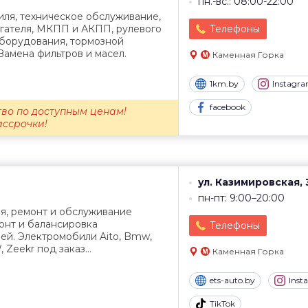
пн.-вс.: 08:00-22:00
иля, техническое обслуживание,
игателя, МКПП и АКПП, рулевого
Телефоны
оборудования, тормозной
Замена фильтров и масел.
Каменная Горка
1km.by
Instagr
facebook
во по доступным ценам!
ассрочки!
ул. Казимировская, 
пн-пт: 9:00–20:00
я, ремонт и обслуживание
онт и балансировка
Телефоны
ей. Электромобили Aito, Bmw,
 Zeekr под заказ...
Каменная Горка
ets-auto.by
Inst
TikTok