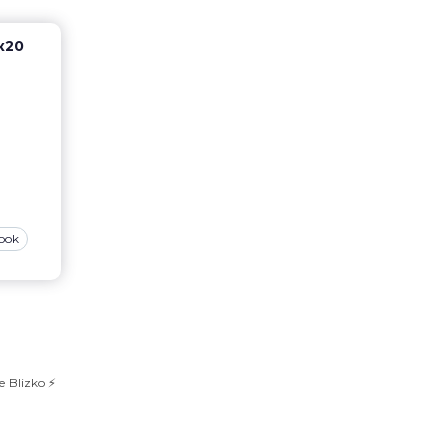
к20
ook
Blizko ⚡️