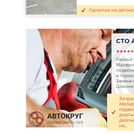
Гарантия на автомо
СТО
А
★★★★★
Ремонт 
Малярно
подвеск
и тормо
Замена 
Шиномон
Запра
Маляр
подвес
диагн
диагн
на...