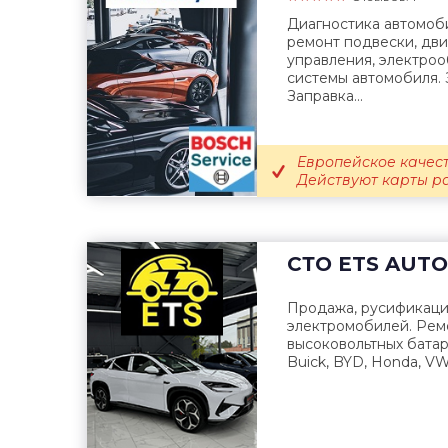
Диагностика автомоб
ремонт подвески, дв
управления, электро
системы автомобиля. 
Заправка...
Европейское качест
Действуют карты р
СТО
ETS AUTO
Продажа, русификаци
электромобилей. Рем
высоковольтных батар
Buick, BYD, Honda, VW,