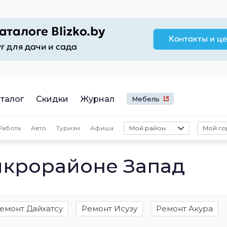
талог
Скидки
Журнал
Мебель
Работа
Авто
Туризм
Афиша
Мой район
Мой го
икрорайоне Запад
емонт Дайхатсу
Ремонт Исузу
Ремонт Акура