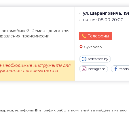
ул. Шаранговича, 19
пн.-вс.: 08:00-20:00
 автомобилей. Ремонт двигателя,
правления, трансмиссии.
Телефоны
Сухарево
redcarsto.by
се необходимые инструменты для
Instagram
faceb
луживания легковых авто и
адреса, телефоны ☎️ и график работы компаний вы найдёте в каталоге 