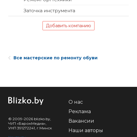
Заточка инструмента
Добавить компанию
Все мастерские по ремонту обуви
О нас
Реклама
© 2009-2026 blizko.by,
Вакансии
ЧУП «БарокМедиа»,
УНП 391272241, г.Минск
Наши авторы