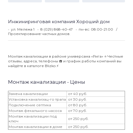
Инжиниринговая компания Хороший дом
ул. Мележа 1
8 (029) 868-40-47
пн-вс: 08:00-21:00
Проектирование частных домов.
Монтаж канализации в районе универсама «Рига» ⭐️ Честные
отзывы, адреса, телефоны ☎️ и график работы компаний вы
найдёте в каталоге Blizko ⚡️
Монтаж канализации - Цены
Замена канализации
от 40 руб.
Установка канализац-го трапа
от 30 руб.
Подключение септика
от 80 руб.
Монтаж фекального насоса
от 70 руб.
Монтаж канализации под
от 250 руб.
ключ
Монтаж канализации в доме
от 250 руб.