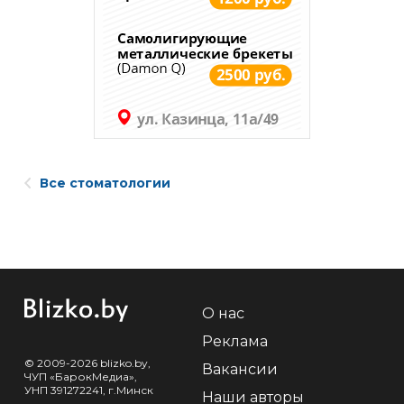
Все стоматологии
О нас
Реклама
© 2009-2026 blizko.by,
Вакансии
ЧУП «БарокМедиа»,
УНП 391272241, г.Минск
Наши авторы