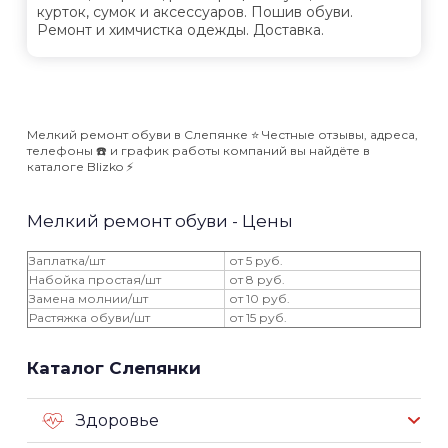
курток, сумок и аксессуаров. Пошив обуви.
Ремонт и химчистка одежды. Доставка.
Мелкий ремонт обуви в Слепянке ⭐️ Честные отзывы, адреса,
телефоны ☎️ и график работы компаний вы найдёте в
каталоге Blizko ⚡️
Мелкий ремонт обуви - Цены
Заплатка/шт
от 5 руб.
Набойка простая/шт
от 8 руб.
Замена молнии/шт
от 10 руб.
Растяжка обуви/шт
от 15 руб.
Каталог Слепянки
Здоровье