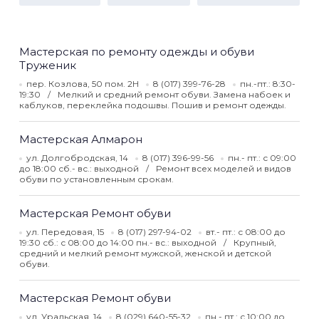
Мастерская по ремонту одежды и обуви
Труженик
пер. Козлова, 50 пом. 2Н
8 (017) 399-76-28
пн.-пт.: 8:30-
19:30
Мелкий и средний ремонт обуви. Замена набоек и
каблуков, переклейка подошвы. Пошив и ремонт одежды.
Мастерская Алмарон
ул. Долгобродская, 14
8 (017) 396-99-56
пн.- пт.: с 09:00
до 18:00 сб.- вс.: выходной
Ремонт всех моделей и видов
обуви по установленным срокам.
Мастерская Ремонт обуви
ул. Передовая, 15
8 (017) 297-94-02
вт.- пт.: с 08:00 до
19:30 сб.: с 08:00 до 14:00 пн.- вс.: выходной
Крупный,
средний и мелкий ремонт мужской, женской и детской
обуви.
Мастерская Ремонт обуви
ул. Уральская, 14
8 (029) 640-55-32
пн.- пт.: с 10:00 до