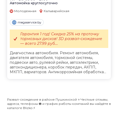
Автомойка круглосуточно
Молодежная
Кальварийская
megaservice.by
Гарантия 1 год! Скидка 25% на проточку
тормозных дисков! 3D развал-схождение
— всего 27.99 руб....
Диагностика автомобиля. Ремонт автомобиля,
двигателя автомобиля, тормозной системы,
подвески авто, рулевой рейки, автоэлектрики,
автокондиционера, коробок передач, АКПП,
МКПП, вариаторов. Антикоррозийная обработка...
Развал-схождение в районе Пушкинской ⭐️ Честные отзывы,
адреса, телефоны ☎️ и график работы компаний вы найдёте в
каталоге Blizko ⚡️