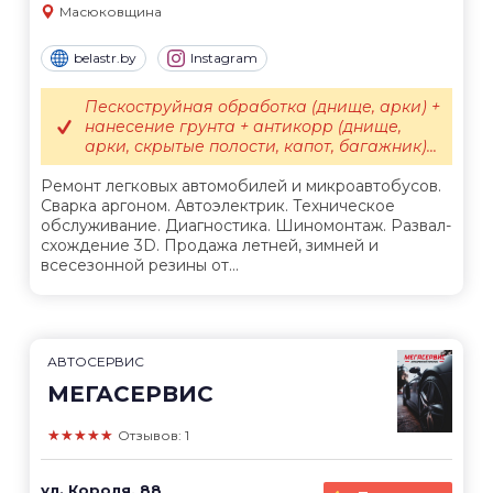
Масюковщина
belastr.by
Instagram
Пескоструйная обработка (днище, арки) +
нанесение грунта + антикорр (днище,
арки, скрытые полости, капот, багажник)...
Ремонт легковых автомобилей и микроавтобусов.
Сварка аргоном. Автоэлектрик. Техническое
обслуживание. Диагностика. Шиномонтаж. Развал-
схождение 3D. Продажа летней, зимней и
всесезонной резины от...
АВТОСЕРВИС
МЕГАСЕРВИС
★★★★★
Отзывов: 1
ул. Короля, 88