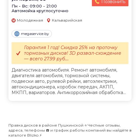
Позвонить
Пн - Вс: 09:00 - 21:00
Автомойка круглосуточно
Молодежная
Кальварийская
megaservice.by
Гарантия 1 год! Скидка 25% на проточку
тормозных дисков! 3D развал-схождение
— всего 27.99 руб....
Диагностика автомобиля. Ремонт автомобиля,
двигателя автомобиля, тормозной системы,
подвески авто, рулевой рейки, автоэлектрики,
автокондиционера, коробок передач, АКПП,
МКПП, вариаторов. Антикоррозийная обработка...
Правка дисков в районе Пушкинской ⭐️ Честные отзывы,
адреса, телефоны ☎️ и график работы компаний вы найдёте в
каталоге Blizko ⚡️