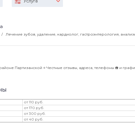
Услуга
ца
Лечение зубов, удаление, кардиолог, гастроэнтерология, анализ
айоне Партизанской ⭐️ Честные отзывы, адреса, телефоны ☎️ и граф
ны
от 110 руб.
от 170 руб.
от 300 руб.
от 40 руб.