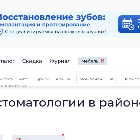
талог
Скидки
Журнал
Мебель
Работа
Авто
Туризм
Афиша
Мой район
Мой го
глосуточные
стоматологии в район