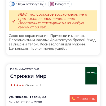
dikaya-orchideya.by
Instagram
NEW! Гиалуроновое восстановление и
протеиновое насыщение волос.
Подарочные сертификаты на любую
сумму от 50 руб.,...
Сложное окрашивание. Прически и макияж.
Перманентный макияж. Архитектура бровей. Уход
за лицом и телом. Косметология для мужчин.
Депиляция. Прокол мочек ушей....
ПАРИКМАХЕРСКАЯ
Стрижки Мир
★★★★★
Отзывов: 1
ул. Николы Теслы, 23
Позвонить
пн - вс: 09:00 – 21:00