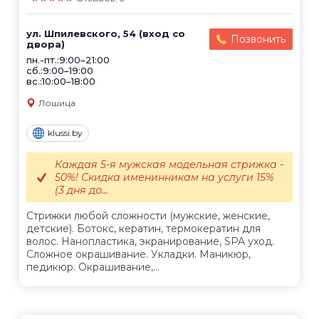
ул. Шпилевского, 54 (вход со
Позвонить
двора)
пн.-пт.:9:00–21:00
сб.:9:00–19:00
вс.:10:00–18:00
Лошица
klussi.by
Каждая 5-я мужская модельная стрижка -
50%! Скидка именинникам на услуги 15%
(3 дня до...
Стрижки любой сложности (мужские, женские,
детские). Ботокс, кератин, термокератин для
волос. Нанопластика, экранирование, SPA уход.
Сложное окрашивание. Укладки. Маникюр,
педикюр. Окрашивание,...