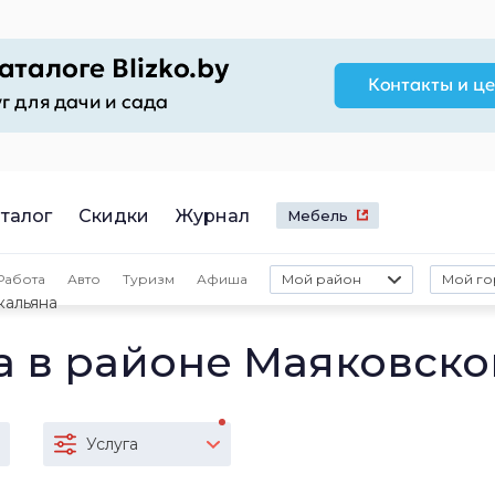
талог
Скидки
Журнал
Мебель
Работа
Авто
Туризм
Афиша
Мой район
Мой го
кальяна
а в районе Маяковско
Услуга