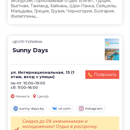
экскурсии, горнолыжный отдых. Египет, Турция,
Вьетнам, Таиланд, Хайнань, Шри-Ланка, Сейшелы,
Мальдивы, Греция, Грузия, Черногория, Болгария,
Филиппины,...
ЦЕНТР ТУРИЗМА
Sunny Days
ул. Интернациональная, 13 (1
Позвонить
этаж, вход с улицы)
пн-пт: 10:00–19:00
сб: 11:00–16:00
Немига
Центр
sunny-days.by
vk.com
Instagram
Скидка до 5% именинникам и
молодоженам! Отдых в рассрочку.