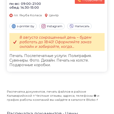
Позвонить
пн-вс: 09:00-21:00
обед: 14:30-15:00
пл. Якуба Коласа
Центр
s-printer.by
Instagram
Написать
8 августа сокращенный день – будем
работать до 18:40! Оформляйте заказ
онлайн и забирайте, когда...
Печать. Послепечатные услуги. Полиграфия.
Сувениры. Фото. Дизайн. Печать на холсте.
Подарочные коробки.
Распечатка документов, печать файлов в районе
Кальварийской ⭐️ Честные отзывы, адреса, телефоны ☎️ и
график работы компаний вы найдёте в каталоге Blizko ⚡️
Распечатка документов - Цены