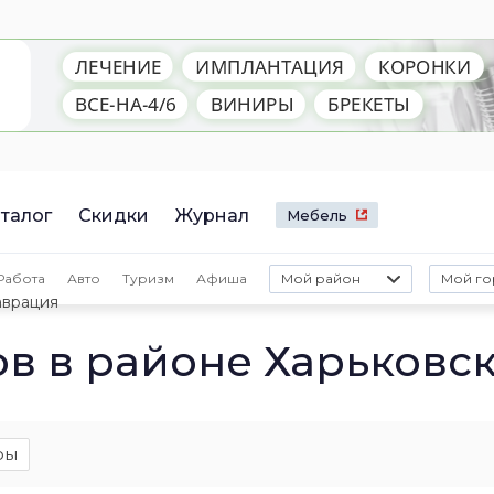
талог
Скидки
Журнал
Мебель
Работа
Авто
Туризм
Афиша
Мой район
Мой го
аврация
ов в районе Харьковс
ры