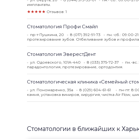
имплантаты.
★★★★★
Отзывов: 1
Стоматология Профи Смайл
пр-т Пушкина, 20
8 (017) 392-91-73
пн.-сб.: 09:00-2
протезирование зубов. Отбеливание зубов и профила
Стоматология ЭверестДент
ул. Одоевского, 101А-440
8 (033) 375-72-37
пн.-вс.
парадонтология, протезирование, ортодонтия.
Стоматологическая клиника «Семейный сто
ул. Пономаренко, 35а
8 (029) 604-61-61
пн-пт: 8:0
камня, установка виниров, хирургия, чистка Air Flow, 
Стоматологии в ближайших к Харь