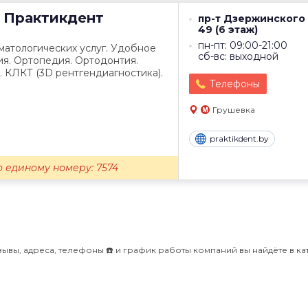
Практикдент
пр-т Дзержинского 
49 (6 этаж)
пн-пт: 09:00-21:00
матологических услуг. Удобное
сб-вс: выходной
я. Ортопедия. Ортодонтия.
. КЛКТ (3D рентгендиагностика).
Телефоны
Грушевка
praktikdent.by
о единому номеру: 7574
зывы, адреса, телефоны ☎️ и график работы компаний вы найдёте в ка