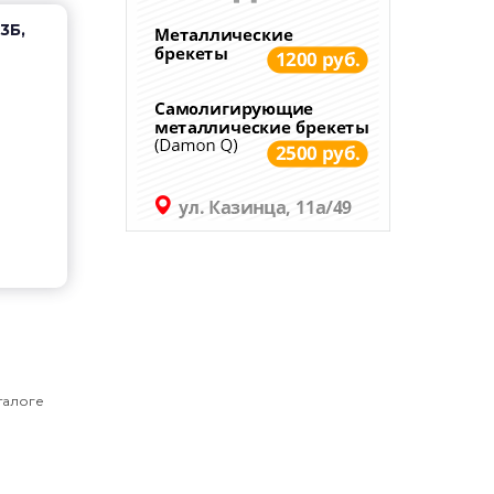
3Б,
талоге