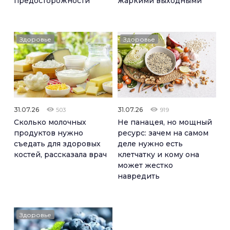
предосторожности
жаркими выходными
Здоровье
Здоровье
31.07.26
31.07.26
503
919
Сколько молочных
Не панацея, но мощный
продуктов нужно
ресурс: зачем на самом
съедать для здоровых
деле нужно есть
костей, рассказала врач
клетчатку и кому она
может жестко
навредить
Здоровье