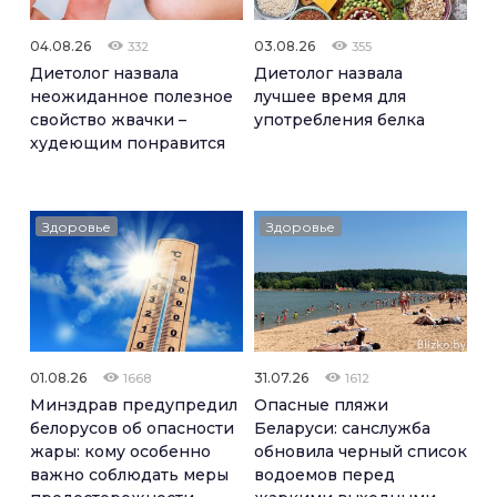
04.08.26
03.08.26
332
355
Диетолог назвала
Диетолог назвала
неожиданное полезное
лучшее время для
свойство жвачки –
употребления белка
худеющим понравится
Здоровье
Здоровье
01.08.26
31.07.26
1668
1612
Минздрав предупредил
Опасные пляжи
белорусов об опасности
Беларуси: санслужба
жары: кому особенно
обновила черный список
важно соблюдать меры
водоемов перед