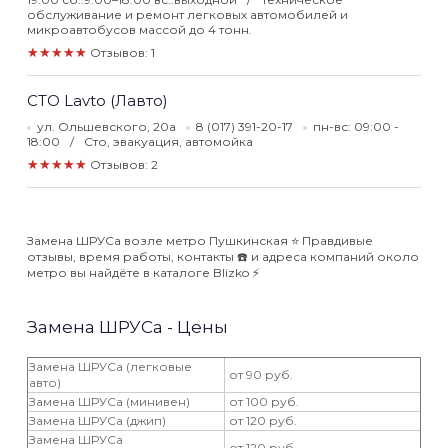
обслуживание и ремонт легковых автомобилей и
микроавтобусов массой до 4 тонн.
★★★★★
Отзывов: 1
СТО Lavto (Лавто)
ул. Ольшевского, 20а
8 (017) 391-20-17
пн-вс: 09:00 -
18:00
Сто, эвакуация, автомойка
★★★★★
Отзывов: 2
Замена ШРУСа возле метро Пушкинская ⭐️ Правдивые
отзывы, время работы, контакты ☎️ и адреса компаний около
метро вы найдёте в каталоге Blizko ⚡️
Замена ШРУСа - Цены
Замена ШРУСа (легковые
от 90 руб.
авто)
Замена ШРУСа (минивен)
от 100 руб.
Замена ШРУСа (джип)
от 120 руб.
Замена ШРУСа
от 120 руб.