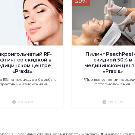
50%
кроигольчатый RF-
Пилинг PeachPeel 
фтинг со скидкой в
скидкой 50% в
едицинском центре
медицинском цент
«Praxis»
«Praxis»
а 15% на процедуры борьбы с
*При выполнении процед
зрастными изменениями.
фотоомоложения.
до 31.08
до 31.08
ласа ⚡️ Правдивые отзывы, время работы, контакты ☎️ и адреса комп