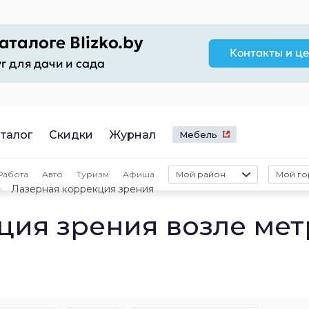
талог
Скидки
Журнал
Мебель
Работа
Авто
Туризм
Афиша
Мой район
Мой го
Лазерная коррекция зрения
ция зрения возле мет