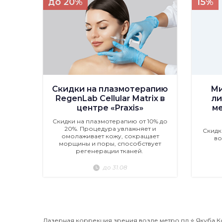
до 20%
15%
Скидки на плазмотерапию
Ми
RegenLab Cellular Matrix в
ли
центре «Praxis»
м
Скидки на плазмотерапию от 10% до
20%. Процедура увлажняет и
Скидк
омолаживает кожу, сокращает
во
морщины и поры, способствует
регенерации тканей.
до 31.08
Лазерная коррекция зрения возле метро пл ⭐️ Якуба Ко