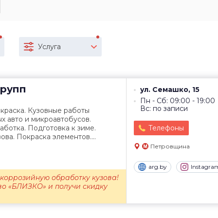
Услуга
рупп
ул. Семашко, 15
Пн - Сб: 09:00 - 19:00
Вс: по записи
краска. Кузовные работы
ых авто и микроавтобусов.
ботка. Подготовка к зиме.
Телефоны
ва. Покраска элементов....
Петровщина
arg.by
Instagra
икоррозийную обработку кузова!
во «БЛИЗКО» и получи скидку