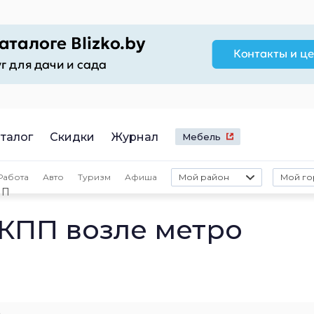
талог
Скидки
Журнал
Мебель
Работа
Авто
Туризм
Афиша
Мой район
Мой го
ПП
АКПП возле метро