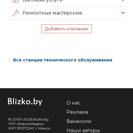
Ремонтные мастерские
Добавить компанию
Все станции технического обслуживания
О нас
Реклама
© 2009-2026 blizko.by,
Вакансии
ЧУП «БарокМедиа»,
УНП 391272241, г.Минск
Наши авторы