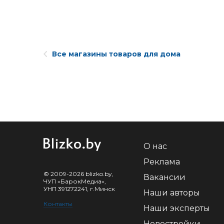
Все магазины товаров для дома
О нас
Реклама
© 2009-2026 blizko.by,
Вакансии
ЧУП «БарокМедиа»,
УНП 391272241, г.Минск
Наши авторы
Контакты
Наши эксперты
Новостройки