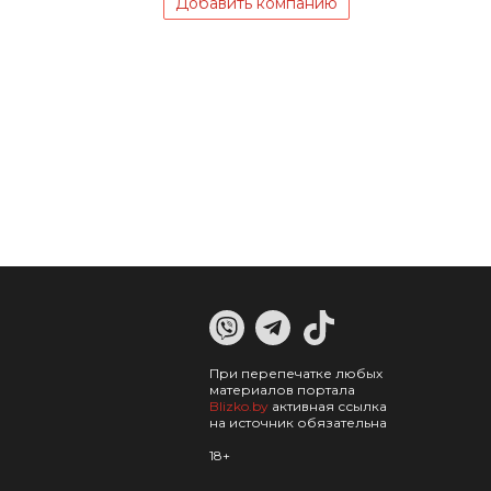
Добавить компанию
При перепечатке любых
материалов портала
Blizko.by
активная ссылка
на источник обязательна
18+