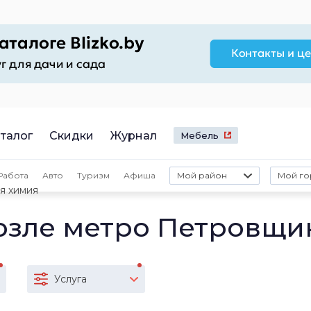
талог
Скидки
Журнал
Мебель
Работа
Авто
Туризм
Афиша
Мой район
Мой го
я химия
озле метро Петровщи
Услуга