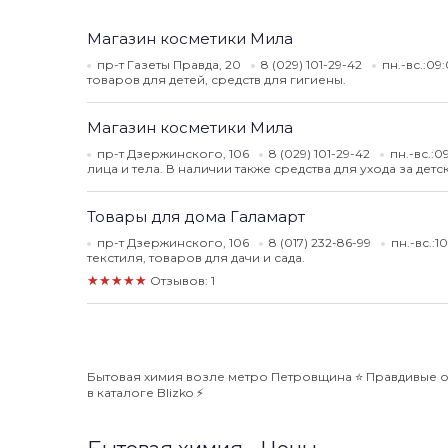
Магазин косметики Мила
пр-т Газеты Правда, 20
8 (029) 101-29-42
пн.-вс.:09
товаров для детей, средств для гигиены.
Магазин косметики Мила
пр-т Дзержинского, 106
8 (029) 101-29-42
пн.-вс.:
лица и тела. В наличии также средства для ухода за дет
Товары для дома Галамарт
пр-т Дзержинского, 106
8 (017) 232-86-99
пн.-вс.:
текстиля, товаров для дачи и сада.
★★★★★
Отзывов: 1
Бытовая химия возле метро Петровщина ⭐️ Правдивые о
в каталоге Blizko ⚡️