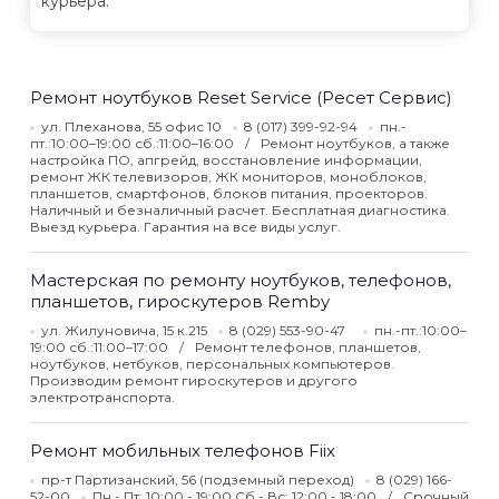
курьера.
Ремонт ноутбуков Reset Service (Ресет Сервис)
ул. Плеханова, 55 офис 10
8 (017) 399-92-94
пн.-
пт.:10:00–19:00 сб.:11:00–16:00
Ремонт ноутбуков, а также
настройка ПО, апгрейд, восстановление информации,
ремонт ЖК телевизоров, ЖК мониторов, моноблоков,
планшетов, смартфонов, блоков питания, проекторов.
Наличный и безналичный расчет. Бесплатная диагностика.
Выезд курьера. Гарантия на все виды услуг.
Мастерская по ремонту ноутбуков, телефонов,
планшетов, гироскутеров Remby
ул. Жилуновича, 15 к.215
8 (029) 553-90-47
пн.-пт.:10:00–
19:00 сб.:11:00–17:00
Ремонт телефонов, планшетов,
ноутбуков, нетбуков, персональных компьютеров.
Производим ремонт гироскутеров и другого
электротранспорта.
Ремонт мобильных телефонов Fiix
пр-т Партизанский, 56 (подземный переход)
8 (029) 166-
52-00
Пн - Пт: 10:00 - 19:00 Сб - Вс: 12:00 - 18:00
Срочный