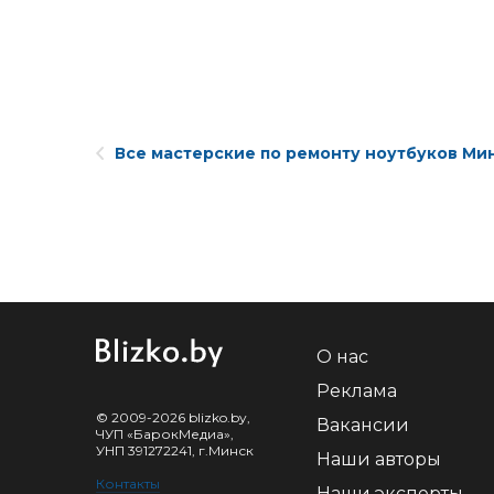
Все мастерские по ремонту ноутбуков Ми
О нас
Реклама
© 2009-2026 blizko.by,
Вакансии
ЧУП «БарокМедиа»,
УНП 391272241, г.Минск
Наши авторы
Контакты
Наши эксперты