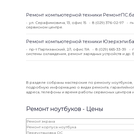
Ремонт компьютерной техники РемонтПС.б
ул. Серафимовича, 13, офис 15
8 (029) 376-02-97
пн
сервисном центре.
Ремонт компьютерной техники Юзерхэпи.б
пр-т Партизанский, 2/1, офис 11А
8 (029) 665-33-39
системы охлаждения, ремонт зарядных устройств и др. 
В разделе собраны мастерские по ремонту ноутбуков,
подробную информацию о видах ремонта, гарантийного
адреса, телефоны и время работы сервисных центров и 
Ремонт ноутбуков - Цены
Ремонт экрана
Ремонт корпуса ноутбука
Переустановка ОС