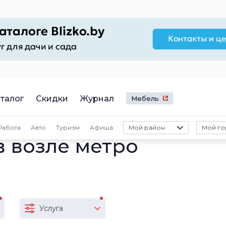
талог
Скидки
Журнал
Мебель
Работа
Авто
Туризм
Афиша
Мой район
Мой го
в возле метро
Услуга