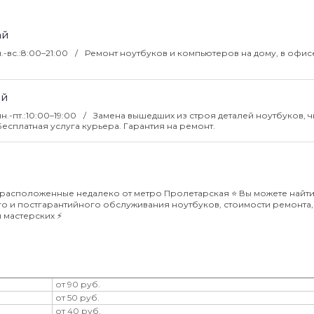
ай
.-вс.:8:00–21:00
Ремонт ноутбуков и компьютеров на дому, в офис
ай
пн.-пт.:10:00–19:00
Замена вышедших из строя деталей ноутбуков, ч
Бесплатная услуга курьера. Гарантия на ремонт.
 расположенные недалеко от метро Пролетарская ⭐️ Вы можете найт
 и постгарантийного обслуживания ноутбуков, стоимости ремонта, 
мастерских ⚡️
от 90 руб.
от 50 руб.
от 40 руб.