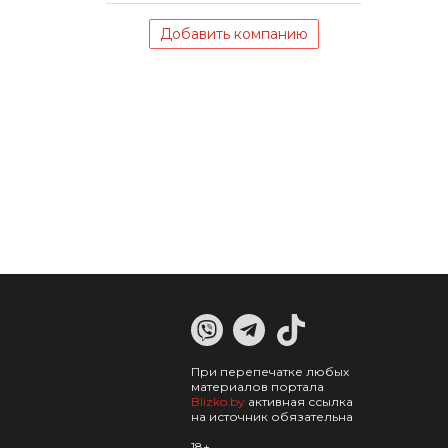
Добавить компанию
При перепечатке любых
материалов портала
Blizko.by
активная ссылка
на источник обязательна
18+