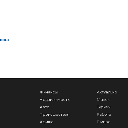
нска
Финансы
Актуально
Недвижимость
Минск
Авто
Туризм
Происшествия
Работа
Афиша
В мире