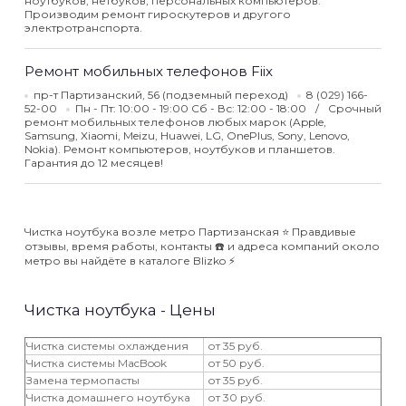
ноутбуков, нетбуков, персональных компьютеров.
Производим ремонт гироскутеров и другого
электротранспорта.
Ремонт мобильных телефонов Fiix
пр-т Партизанский, 56 (подземный переход)
8 (029) 166-
52-00
Пн - Пт: 10:00 - 19:00 Сб - Вс: 12:00 - 18:00
Срочный
ремонт мобильных телефонов любых марок (Apple,
Samsung, Xiaomi, Meizu, Huawei, LG, OnePlus, Sony, Lenovo,
Nokia). Ремонт компьютеров, ноутбуков и планшетов.
Гарантия до 12 месяцев!
Чистка ноутбука возле метро Партизанская ⭐️ Правдивые
отзывы, время работы, контакты ☎️ и адреса компаний около
метро вы найдёте в каталоге Blizko ⚡️
Чистка ноутбука - Цены
Чистка системы охлаждения
от 35 руб.
Чистка системы MacBook
от 50 руб.
Замена термопасты
от 35 руб.
Чистка домашнего ноутбука
от 30 руб.