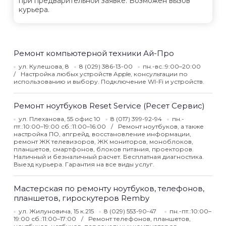
при предварительной заявке. Возможен вызов
курьера.
Ремонт компьютерной техники Ай-Про
ул. Кулешова, 8
8 (029) 386-13-00
пн.-вс.:9:00–20:00
Настройка любых устройств Apple, консультации по
использованию и выбору. Подключение WI-Fi и устройств.
Ремонт ноутбуков Reset Service (Ресет Сервис)
ул. Плеханова, 55 офис 10
8 (017) 399-92-94
пн.-
пт.:10:00–19:00 сб.:11:00–16:00
Ремонт ноутбуков, а также
настройка ПО, апгрейд, восстановление информации,
ремонт ЖК телевизоров, ЖК мониторов, моноблоков,
планшетов, смартфонов, блоков питания, проекторов.
Наличный и безналичный расчет. Бесплатная диагностика.
Выезд курьера. Гарантия на все виды услуг.
Мастерская по ремонту ноутбуков, телефонов,
планшетов, гироскутеров Remby
ул. Жилуновича, 15 к.215
8 (029) 553-90-47
пн.-пт.:10:00–
19:00 сб.:11:00–17:00
Ремонт телефонов, планшетов,