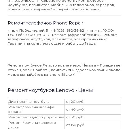
пт.:10:00–18:00
Сервис по ремонту компьютеров,
ноутбуков, планшетов, мобильных телефонов, серверов,
мониторов, аппаратов бесперебойного питания.
Ремонт телефонов Phone Repair
пр-т Победителей, 5
8 (029) 682-36-82
пн.-пт.: 10:00-
19:00 сб.: 10:00-15:00
Ремонт цифровой техники. Ремонт
телефонов, ноутбуков, планшетов, электронных книг.
Гарантия на комплектующие и работу до 1 года.
Ремонт ноутбуков Леново возле метро Немига ⭐️ Правдивые
отзывы, время работы, контакты ☎️ и адреса компаний около
метро вы найдёте в каталоге Blizko ⚡️
Ремонт ноутбуков Lenovo - Цены
Диагностика ноутбука
от 20 руб.
Ремонт / замена шлейфа
от 40 руб.
экрана
Ремонт зарядного устройства
от 30 руб.
Ремонт / замена жесткого
от 150 руб.
диска