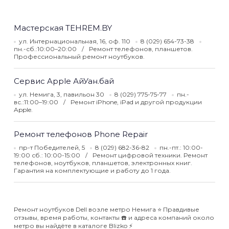
Мастерская TEHREM.BY
ул. Интернациональная, 16, оф. 110
8 (029) 654-73-38
пн.-сб.:10:00–20:00
Ремонт телефонов, планшетов.
Профессиональный ремонт ноутбуков.
Сервис Apple АйУан.бай
ул. Немига, 3, павильон 30
8 (029) 775-75-77
пн.-
вс.:11:00–19:00
Ремонт iPhone, iPad и другой продукции
Apple.
Ремонт телефонов Phone Repair
пр-т Победителей, 5
8 (029) 682-36-82
пн.-пт.: 10:00-
19:00 сб.: 10:00-15:00
Ремонт цифровой техники. Ремонт
телефонов, ноутбуков, планшетов, электронных книг.
Гарантия на комплектующие и работу до 1 года.
Ремонт ноутбуков Dell возле метро Немига ⭐️ Правдивые
отзывы, время работы, контакты ☎️ и адреса компаний около
метро вы найдёте в каталоге Blizko ⚡️