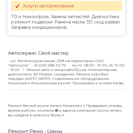
Услуги автоэлектрика!
ТО и техконтроль. Замена запчастей. Диагностика
и ремонт подвески. Pамена масла. 3D сход-развал.
Заправка кондиционеров.
Автосервис Свой мастер
ул. Железнодорожная, 23/8 на территории ОАО
"Автосила"
8 (029) 638-92-79
пн-пт: 08:30 - 19:00 сб: 10:00
- 15:00
Ремонт авто и микроавтобусов. Компьютерная
диагностика. 3D Развал-схождение. Ремонт коробки
передач (АКПП, МКПП). Современное оборудование.
Наличный и безналичный расчет. Принимаем к оплате Халву.
Ремонт Renault возле метро Михалово ⭐️ Правдивые отзывы,
время работы, контакты ☎️ и адреса компаний около метро
вы найдёте в каталоге Blizko ⚡️
Ремонт Рено - Цены