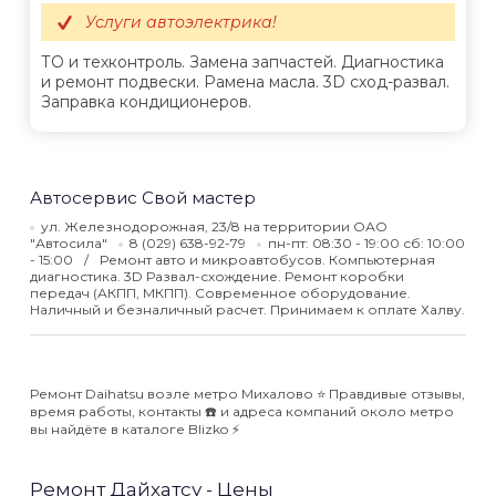
Услуги автоэлектрика!
ТО и техконтроль. Замена запчастей. Диагностика
и ремонт подвески. Pамена масла. 3D сход-развал.
Заправка кондиционеров.
Автосервис Свой мастер
ул. Железнодорожная, 23/8 на территории ОАО
"Автосила"
8 (029) 638-92-79
пн-пт: 08:30 - 19:00 сб: 10:00
- 15:00
Ремонт авто и микроавтобусов. Компьютерная
диагностика. 3D Развал-схождение. Ремонт коробки
передач (АКПП, МКПП). Современное оборудование.
Наличный и безналичный расчет. Принимаем к оплате Халву.
Ремонт Daihatsu возле метро Михалово ⭐️ Правдивые отзывы,
время работы, контакты ☎️ и адреса компаний около метро
вы найдёте в каталоге Blizko ⚡️
Ремонт Дайхатсу - Цены