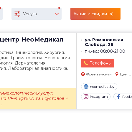
Услуга
Акции и скидки (4)
центр
НеоМедикал
ул. Романовская
Слобода, 26
пн.-вс.: 08:00-21:00
стика. Гинекология. Хирургия.
дия. Травматология. Неврология.
логия. Дерматология.
Телефоны
ия. Лабораторная диагностика.
Фрунзенская
Центр
neomedical.by
гинекологических услуг.
Instagram
faceb
на RF-лифтинг. Узи суставов +
..