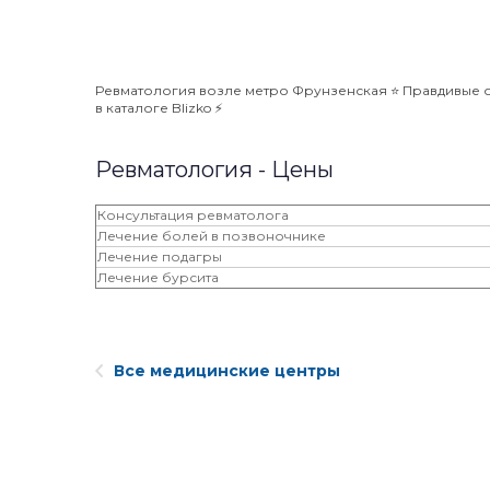
Ревматология возле метро Фрунзенская ⭐️ Правдивые о
в каталоге Blizko ⚡️
Ревматология - Цены
Консультация ревматолога
Лечение болей в позвоночнике
Лечение подагры
Лечение бурсита
Все медицинские центры