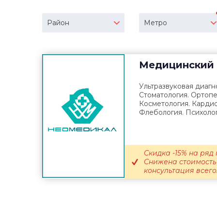
Район
Метро
Медицинский 
Ультразвуковая диагно
Стоматология. Ортопе
Косметология. Кардио
Флебология. Психолог
Скидка -15% на ряд 
Снижена стоимость 
консультация всего.