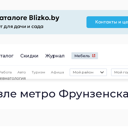
талог
Скидки
Журнал
Мебель
Работа
Авто
Туризм
Афиша
Мой район
Мой го
евматология
зле метро Фрунзенск