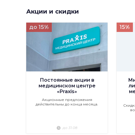
Акции и скидки
до 15%
15%
Постоянные акции в
Ми
медицинском центре
ли
«Praxis»
м
Акционные предложения
действительны до конца месяца.
Скидк
во
до 31.08