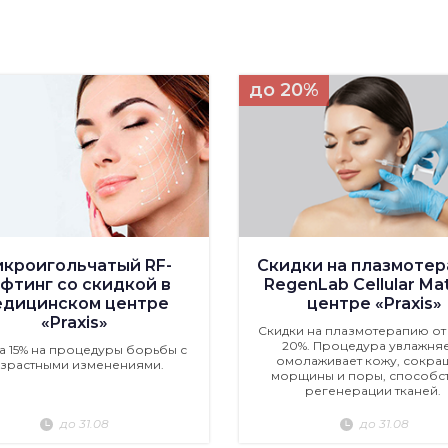
до 20%
кроигольчатый RF-
Скидки на плазмоте
фтинг со скидкой в
RegenLab Cellular Mat
едицинском центре
центре «Praxis»
«Praxis»
Скидки на плазмотерапию от 
20%. Процедура увлажняе
а 15% на процедуры борьбы с
омолаживает кожу, сокра
зрастными изменениями.
морщины и поры, способст
регенерации тканей.
до 31.08
до 31.08