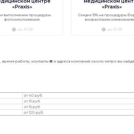
едицинском центре
медицинском цент
«Praxis»
«Praxis»
ри выполнении процедуры
Скидка 15% на процедуры бо
фотоомоложения.
возрастными изменения
до 31.08
до 31.08
 время работы, контакты ☎️ и адреса компаний около метро вы найдё
от 40 руб.
от 15 руб.
от 15 руб.
от 120 руб.