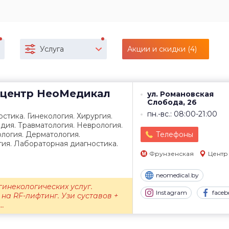
Услуга
Акции и скидки (4)
центр
НеоМедикал
ул. Романовская
Слобода, 26
пн.-вс.: 08:00-21:00
стика. Гинекология. Хирургия.
дия. Травматология. Неврология.
логия. Дерматология.
Телефоны
ия. Лабораторная диагностика.
Фрунзенская
Центр
neomedical.by
гинекологических услуг.
Instagram
faceb
на RF-лифтинг. Узи суставов +
..