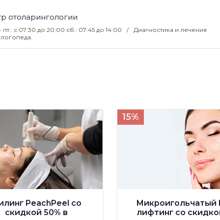
тр отоларингологии
- пт.: с 07:30 до 20:00 сб.: 07:45 до 14:00
Диагностика и лечение
логопеда.
15%
илинг PeachPeel со
Микроигольчатый 
скидкой 50% в
лифтинг со скидко