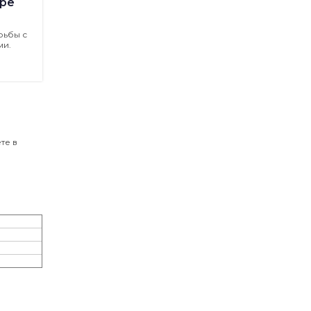
ре
рьбы с
ми.
те в