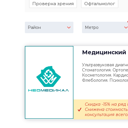
Проверка зрения
Офтальмолог
Район
Метро
Медицинский 
Ультразвуковая диагно
Стоматология. Ортопе
Косметология. Кардио
Флебология. Психолог
Скидка -15% на ряд 
Снижена стоимость 
консультация всего.