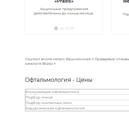
«Praxis»
м
Акционные предложения
действительны до конца месяца.
*П
до 31.08
Окулист возле метро Фрунзенская ⭐️ Правдивые отзывы,
каталоге Blizko ⚡️
Офтальмология - Цены
Консультация офтальмолога
Подбор очков
Подбор контактных линз
Хирургическая офтальмология