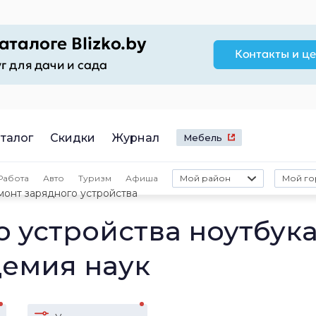
талог
Скидки
Журнал
Мебель
Работа
Авто
Туризм
Афиша
Мой район
Мой го
монт зарядного устройства
 устройства ноутбук
демия наук