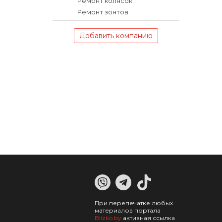
Ремонт колясок
Ремонт зонтов
Добавить компанию
При перепечатке любых
материалов портала
Blizko.by
активная ссылка