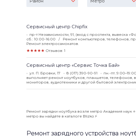
Район
Метро
Сервисный центр Chipfix
пр-т Независимости, 91, (вход с проспекта, вывеска «
сб.: 10:00-16:00
Ремонт компьютеров, телефонов, при
Ремонт электросамокатов.
★★★★★
Отзывов: 1
Сервисный центр «Сервис Точка Бай»
ул. П. Бровки, 17
8 (017) 390-90-91
пн.-пт.:9:00–19:0
выполняет ремонт ноутбуков, планшетов, телефонов, 
мониторов, аудиотехники и другой бытовой электроник
Ремонт зарядки ноутбука возле метро Академия наук ⭐️
метро вы найдёте в каталоге Blizko ⚡️
Ремонт зарядного устройства ноут