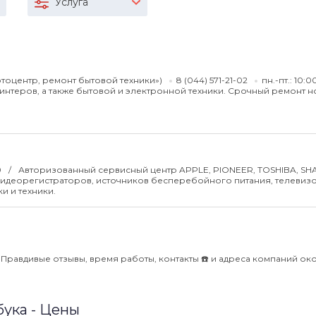
Услуга
Фотоцентр, ремонт бытовой техники»)
8 (044) 571-21-02
пн.-пт.: 10:0
нтеров, а также бытовой и электронной техники. Срочный ремонт н
0
Авторизованный сервисный центр APPLE, PIONEER, TOSHIBA, SH
видеорегистраторов, источников бесперебойного питания, телевиз
и и техники.
 Правдивые отзывы, время работы, контакты ☎️ и адреса компаний ок
бука - Цены