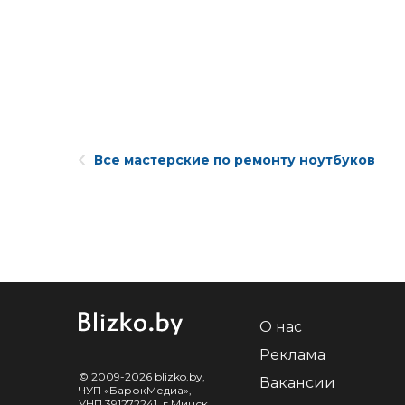
Все мастерские по ремонту ноутбуков
О нас
Реклама
© 2009-2026 blizko.by,
Вакансии
ЧУП «БарокМедиа»,
УНП 391272241, г.Минск