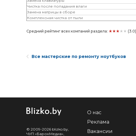
Замена клавиатуры
Чистка после попадания влаги
Замена матрицы в сборе
Комплексная чистка от пыли
★★★★★
Средний рейтинг всех компаний раздела:
(3.0
Все мастерские по ремонту ноутбуков
О нас
Реклама
© 2009-2026 blizko.by,
Вакансии
ЧУП «БарокМедиа»,