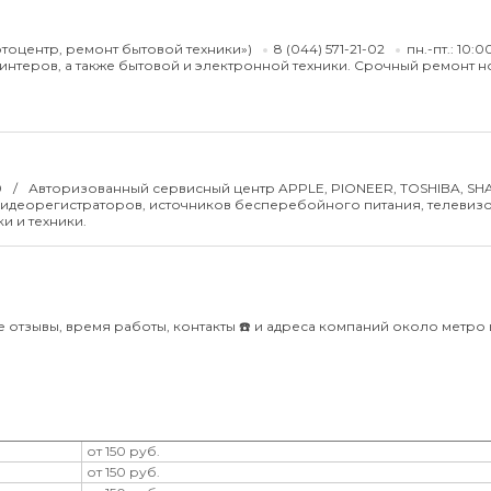
Фотоцентр, ремонт бытовой техники»)
8 (044) 571-21-02
пн.-пт.: 10:0
нтеров, а также бытовой и электронной техники. Срочный ремонт н
0
Авторизованный сервисный центр APPLE, PIONEER, TOSHIBA, SH
видеорегистраторов, источников бесперебойного питания, телевиз
и и техники.
 отзывы, время работы, контакты ☎️ и адреса компаний около метро
от 150 руб.
от 150 руб.