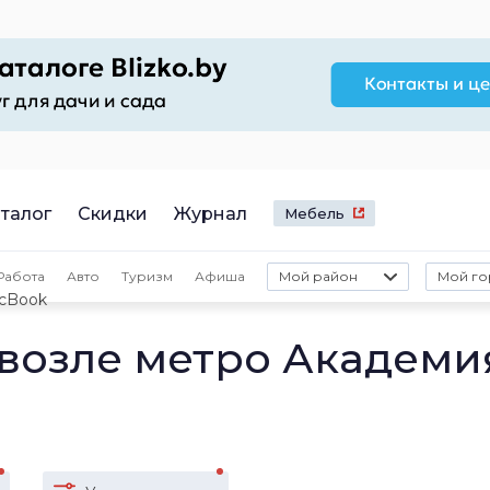
талог
Скидки
Журнал
Мебель
Работа
Авто
Туризм
Афиша
Мой район
Мой го
cBook
возле метро Академи