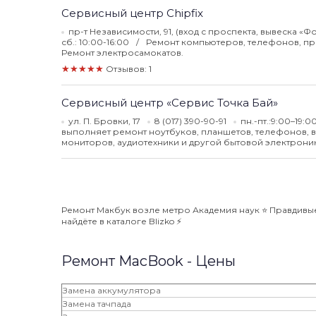
Сервисный центр Chipfix
пр-т Независимости, 91, (вход с проспекта, вывеска «
сб.: 10:00-16:00
Ремонт компьютеров, телефонов, при
Ремонт электросамокатов.
★★★★★
Отзывов: 1
Сервисный центр «Сервис Точка Бай»
ул. П. Бровки, 17
8 (017) 390-90-91
пн.-пт.:9:00–19:0
выполняет ремонт ноутбуков, планшетов, телефонов, 
мониторов, аудиотехники и другой бытовой электроник
Ремонт Макбук возле метро Академия наук ⭐️ Правдивые
найдёте в каталоге Blizko ⚡️
Ремонт MacBook - Цены
Замена аккумулятора
Замена тачпада