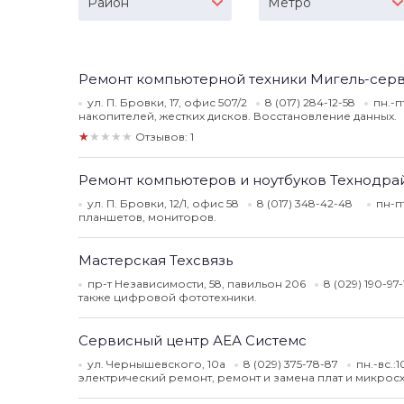
Район
Метро
Ремонт компьютерной техники Мигель-сер
ул. П. Бровки, 17, офис 507/2
8 (017) 284-12-58
пн.-п
накопителей, жестких дисков. Восстановление данных.
★★★★★
Отзывов: 1
Ремонт компьютеров и ноутбуков Технодра
ул. П. Бровки, 12/1, офис 58
8 (017) 348-42-48
пн-п
планшетов, мониторов.
Мастерская Техсвязь
пр-т Независимости, 58, павильон 206
8 (029) 190-97
также цифровой фототехники.
Сервисный центр АЕА Системс
ул. Чернышевского, 10а
8 (029) 375-78-87
пн.-вс.:
электрический ремонт, ремонт и замена плат и микросхе