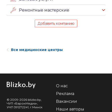
Ремонтные мастерские
Добавить компанию
Все медицинские центры
О нас
Реклама
© 2009-2026 blizko.by,
Вакансии
ЧУП «БарокМедиа»,
УНП 391272241, г.Минск
Наши авторы