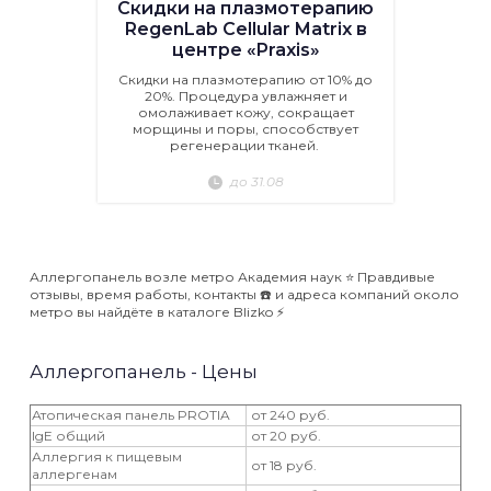
Скидки на плазмотерапию
RegenLab Cellular Matrix в
центре «Praxis»
Скидки на плазмотерапию от 10% до
20%. Процедура увлажняет и
омолаживает кожу, сокращает
морщины и поры, способствует
регенерации тканей.
до 31.08
Аллергопанель возле метро Академия наук ⭐️ Правдивые
отзывы, время работы, контакты ☎️ и адреса компаний около
метро вы найдёте в каталоге Blizko ⚡️
Аллергопанель - Цены
Атопическая панель PROTIA
от 240 руб.
IgE общий
от 20 руб.
Аллергия к пищевым
от 18 руб.
аллергенам