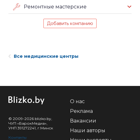
Ремонтные мастерские
Добавить компанию
Все медицинские центры
О нас
Реклама
© 2009-2026 blizko.by,
Вакансии
ЧУП «БарокМедиа»,
УНП 391272241, г.Минск
Наши авторы
Контакты