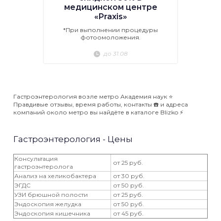
медицинском центре
«Praxis»
*При выполнении процедуры
фотоомоложения.
до 31.08
Гастроэнтерология возле метро Академия наук ⭐️
Правдивые отзывы, время работы, контакты ☎️ и адреса
компаний около метро вы найдёте в каталоге Blizko ⚡️
Гастроэнтерология - Цены
Консультация
от 25 руб.
гастроэнтеролога
Анализ на хеликобактера
от 30 руб.
ЭГДС
от 50 руб.
УЗИ брюшной полости
от 25 руб.
Эндоскопия желудка
от 50 руб.
Эндоскопия кишечника
от 45 руб.