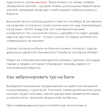
туда можно, купив
авиатур
. Бали можно по праву назвать
сбывшейся мечтой – лучшие пляжи, роскошная территория
отелей, красивая природа и небольшая глубина океана у
берега.
Высокий сезон на Бали длится с мая по октябрь. В это время
на острове постоянно стоит солнечная погода, температура
на уровне +25-30 градусов, что чувствуется весьма
комфортно. Но и в низкий сезон, с декабря по март, дожди
идут не круглые сутки – только ночью. И отдыху на Бали это
совершенно не мешает.
Сейчас попасть на Бали из Минска можно попасть с одной
довольно удобной стыковкой в Стамбуле или Дохе (Катар).
Отдых на острове рекомендуется семьям с детьми, молодым
парам и людям, которые планируют зимовку вдали от
заснеженной Европы.
Как забронировать тур на Бали
Выберите актуальное предложение на сайте или возьмите
консультацию у турагента. Уточните, какая длительность тура,
сколько будет человек, какой курорт вам нравится больше
и какой отель – внесите предоплату за бронь.
При подтверждении тура оплатите тур полностью и