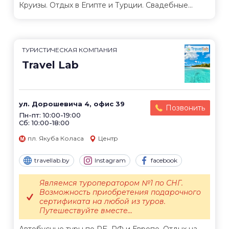
Круизы. Отдых в Египте и Турции. Свадебные...
ТУРИСТИЧЕСКАЯ КОМПАНИЯ
Travel Lab
ул. Дорошевича 4, офис 39
Позвонить
Пн-пт: 10:00-19:00
Сб: 10:00-18:00
пл. Якуба Коласа
Центр
travellab.by
Instagram
facebook
Являемся туроператором №1 по СНГ.
Возможность приобретения подарочного
сертификата на любой из туров.
Путешествуйте вместе...
Автобусные туры по РБ, РФ и Европе. Отдых на