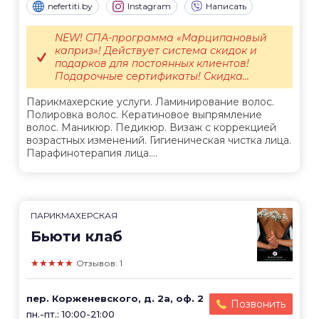
nefertiti.by
Instagram
Написать
NEW! СПА-программа «Марципановый
каприз»! Действует система скидок и
подарков для постоянных клиентов!
Подарочные сертификаты! Скидка...
Парикмахерские услуги. Ламинирование волос.
Полировка волос. Кератиновое выпрямление
волос. Маникюр. Педикюр. Визаж с коррекцией
возрастных изменений. Гигиеническая чистка лица.
Парафинотерапия лица....
ПАРИКМАХЕРСКАЯ
Бьюти клаб
★★★★★
Отзывов: 1
пер. Корженевского, д. 2а, оф. 2
Позвонить
пн.-пт.: 10:00-21:00