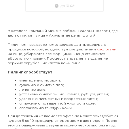
до 31.08
В каталоге компаний Минска собраны салоны красоты, где
делают пилинг лица ⭐️ Актуальные цены, фото ⚡️
Пилингом называется омолаживающая процедура, в
процессе которой, воздействуя специальными
кислотами
на лицо, убираются все морщинки. Лицо становится
абсолютно «новым». Процесс направлен на удаление
верхних огрубевших клеток кожи лица.
Пилинг способствует:
уменьшению морщин;
сужению и очистке пор;
лечению акне;
устранению небольших шрамов, рубцов, угрей;
удалению пигментных и возрастных пятен;
снизжению повышенной жирности кожи;
сглаживанию текстуры кожи.
Для достижения желаемоего эффекта может понадобиться
курс от 5 до 10 процедур с перерывом в две недели. После
этого поддерживать результат можно несколько раз в год.