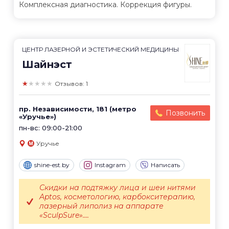
Комплексная диагностика. Коррекция фигуры.
ЦЕНТР ЛАЗЕРНОЙ И ЭСТЕТИЧЕСКИЙ МЕДИЦИНЫ
Шайнэст
★★★★★
Отзывов: 1
пр. Независимости, 181 (метро
Позвонить
«Уручье»)
пн-вс: 09:00-21:00
Уручье
shine-est.by
Instagram
Написать
Скидки на подтяжку лица и шеи нитями
Aptos, косметологию, карбокситерапию,
лазерный липолиз на аппарате
«SculpSure»....