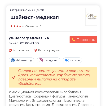
МЕДИЦИНСКИЙ ЦЕНТР
Шайнэст-Медикал
★★★★★
Отзывов: 5
ул. Волгоградская, 2А
Позвонить
пн.-вс: 09:00-21:00
Московская
Волгоградская
shine-est.by
Instagram
vk.com
Скидки на подтяжку лица и шеи нитями
Aptos, косметологию, карбокситерапию,
лазерный липолиз на аппарате
«SculpSure»....
Инъекционная косметология. Флебология.
Диагностика. Коррекция фигуры. Гинекология.
Маммология. Эндокринология. Пластическая
хирургия. Косметология. Дерматология. Лазерная