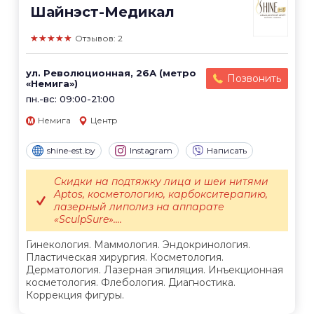
Шайнэст-Медикал
★★★★★
Отзывов: 2
ул. Революционная, 26А (метро
Позвонить
«Немига»)
пн.-вс: 09:00-21:00
Немига
Центр
shine-est.by
Instagram
Написать
Скидки на подтяжку лица и шеи нитями
Aptos, косметологию, карбокситерапию,
лазерный липолиз на аппарате
«SculpSure»....
Гинекология. Маммология. Эндокринология.
Пластическая хирургия. Косметология.
Дерматология. Лазерная эпиляция. Инъекционная
косметология. Флебология. Диагностика.
Коррекция фигуры.