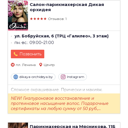
Салон-парикмахерская
Дикая
орхидея
★★★★★
Отзывов: 1
ул. Бобруйская, 6 (ТРЦ «Галилео», 3 этаж)
пн.-вс.: 09:00–21:00
Позвонить
пл. Ленина
Центр
dikaya-orchideya.by
Instagram
Сложное окрашивание. Прически и макияж.
Перманентный макияж. Архитектура бровей. Уход
NEW! Гиалуроновое восстановление и
за лицом и телом. Косметология для мужчин.
протеиновое насыщение волос. Подарочные
Депиляция. Прокол мочек ушей....
сертификаты на любую сумму от 50 руб.,...
Парикмахерская на Мясникова, 11Б