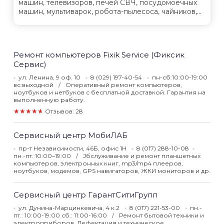
машин, телевизоров, печей СВЧ, посудомоечных
машин, мультиварок, робота-пылесоса, чайников,...
Ремонт компьютеров Fixik Service (Фиксик
Сервис)
ул. Ленина, 9 оф. 10
8 (029) 197-40-54
пн-сб:10:00-19:00
вс:выходной
Оперативный ремонт компьютеров,
ноутбуков и нетбуков с бесплатной доставкой. Гарантия на
выполненную работу.
★★★★★
Отзывов: 28
Сервисный центр МобиЛАБ
пр-т Независимости, 46Б, офис 1Н
8 (017) 288-10-08
пн.-пт.:10:00–19:00
Jбслуживание и ремонт планшетных
компьютеров, электронных книг, mp3/mp4 плееров,
ноутбуков, модемов, GPS навигаторов, ЖКИ мониторов и др.
Сервисный центр ГарантСитиГрупп
ул. Дунина-Марцинкевича, 4 к.2
8 (017) 221-53-00
пн.-
пт.: 10:00-19:00 сб.: 11:00-16:00
Ремонт бытовой техники и
электроприборов. Дефектация и техническое