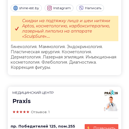
shine-est.by
Instagram
Написать
Скидки на подтяжку лица и шеи нитями
Aptos, косметологию, карбокситерапию,
лазерный липолиз на аппарате
«SculpSure»....
Гинекология. Маммология. Эндокринология.
Пластическая хирургия. Косметология.
Дерматология. Лазерная эпиляция. Инъекционная
косметология. Флебология. Диагностика.
Коррекция фигуры.
МЕДИЦИНСКИЙ ЦЕНТР
Praxis
★★★★★
Отзывов: 1
пр. Победителей 125, пом.255
Позвонить