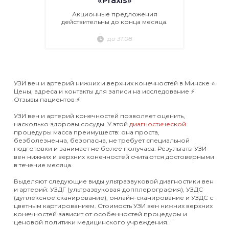
«Praxis»
Акционные предложения
действительны до конца месяца.
до 31.08
УЗИ вен и артерий нижних и верхних конечностей в Минске ⭐️
Цены, адреса и контакты для записи на исследование ⚡️
Отзывы пациентов ⚡️
УЗИ вен и артерий конечностей позволяет оценить,
насколько здоровы сосуды. У этой
диагностической
процедуры масса преимуществ: она проста,
безболезненна, безопасна, не требует специальной
подготовки и занимает не более получаса. Результаты УЗИ
вен нижних и верхних конечностей считаются достоверными
в течение месяца.
Выделяют следующие виды ультразвуковой диагностики вен
и артерий: УЗДГ (ультразвуковая допплерография), УЗДС
(дуплексное сканирование), онлайн-сканирование и УЗДС с
цветным картированием. Стоимость УЗИ вен нижних верхних
конечностей зависит от особенностей процедуры и
ценовой политики медицинского учреждения.