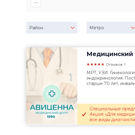
∙∙∙
Район
Метро
Медицинский 
★★★★★
Отзывов: 1
МРТ, УЗИ. Гинекология
эндокринология. Пос
старше 70 лет, инвалид
Специальные предл
Акция «Для медици
все виды диагностик