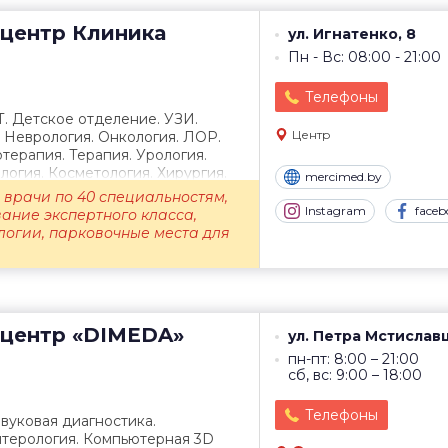
центр
Клиника
ул. Игнатенко, 8
Пн - Вс: 08:00 - 21:00
Телефоны
Т. Детское отделение. УЗИ.
Центр
. Неврология. Онкология. ЛОР.
терапия. Терапия. Урология.
огия. Косметология. Хирургия.
mercimed.by
врачи по 40 специальностям,
Instagram
faceb
ание экспертного класса,
логии, парковочные места для
центр
«DIMEDA»
ул. Петра Мстиславц
пн-пт: 8:00 – 21:00
сб, вс: 9:00 – 18:00
Телефоны
звуковая диагностика.
нтерология. Компьютерная 3D