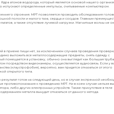
 Ядра атомов водорода, который является основой нашего организ
го испускают определенные импульсы, считываемые компьютером.
утреннего строения. МРТ позволяется проводить обследования голов
юшной полости и малого таза, сердца и сосудов. Главным преимущес
ьтатов, а также отсутствие лучевой нагрузки. Магнитные волны не о
й в приеме пищи нет, за исключением случаев проведения проверк
имо выложить все металлосодержащие предметы, снять одежду с
ый помещается в установку, обычно она выглядит как большая труба
ом посредством видеокамеры, осуществляется аудиосвязь. Если у в
ства (клаустрофобия), вероятно, вам придется отказаться от этого
кой открытого типа.
результат готов на следующий день, но в случае экстренной необх
рые противопоказания к проведению МРТ. Ни в коем случае нельзя в
ора, либо других электронных устройств. Также присутствие в теле
содержанием металла вынудит отказаться от данного метода.