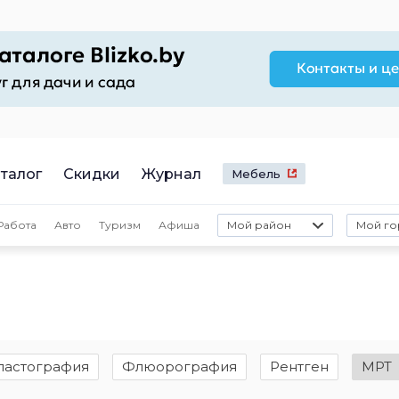
талог
Скидки
Журнал
Мебель
Работа
Авто
Туризм
Афиша
Мой район
Мой го
ластография
Флюорография
Рентген
МРТ