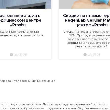
остоянные акции в
Скидки на плазмоте
едицинском центре
RegenLab Cellular Mat
«Praxis»
центре «Praxis»
кционные предложения
Скидки на плазмотерапию от 
твительны до конца месяца.
20%. Процедура увлажняе
омолаживает кожу, сокра
морщины и поры, способст
регенерации тканей.
до 31.08
до 31.08
Адреса и телефоны, цены, отзывы ⚡️
используется в медицине. Данная процедура является абсолютно
отчетливые изображения исследуемого органа. Осуществляется это