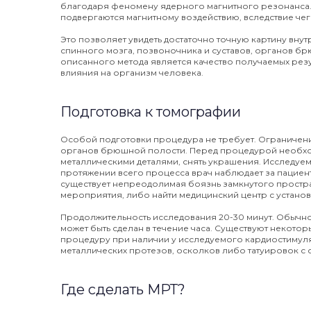
благодаря феномену ядерного магнитного резонанса.
подвергаются магнитному воздействию, вследствие че
Это позволяет увидеть достаточно точную картину вн
спинного мозга, позвоночника и суставов, органов бр
описанного метода является качество получаемых резул
влияния на организм человека.
Подготовка к томографии
Особой подготовки процедура не требует. Ограничени
органов брюшной полости. Перед процедурой необход
металлическими деталями, снять украшения. Исследуем
протяжении всего процесса врач наблюдает за пациент
существует непреодолимая боязнь замкнутого простран
мероприятия, либо найти медицинский центр с установ
Продолжительность исследования 20-30 минут. Обычно 
может быть сделан в течение часа. Существуют некото
процедуру при наличии у исследуемого кардиостимулят
металлических протезов, осколков либо татуировок с 
Где сделать МРТ?