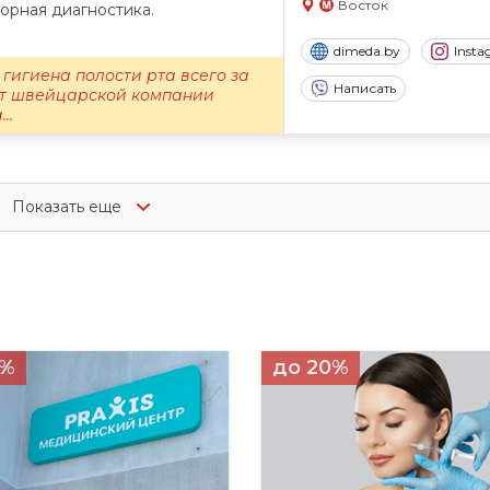
Восток
орная диагностика.
dimeda.by
Inst
гигиена полости рта всего за
Написать
 от швейцарской компании
..
Показать еще
5%
до 20%