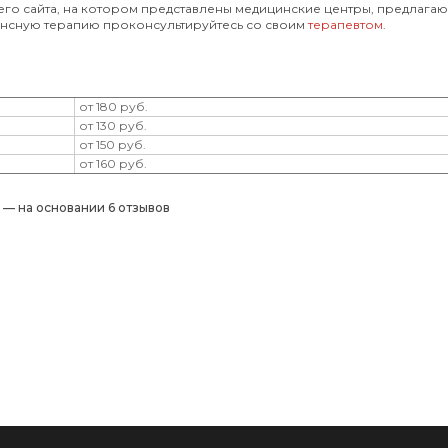
его сайта, на котором представлены медицинские центры, предлага
ансную терапию проконсультируйтесь со своим
терапевтом
.
от 180 руб.
от 130 руб.
от 150 руб.
от 160 руб.
) — на основании 6 отзывов