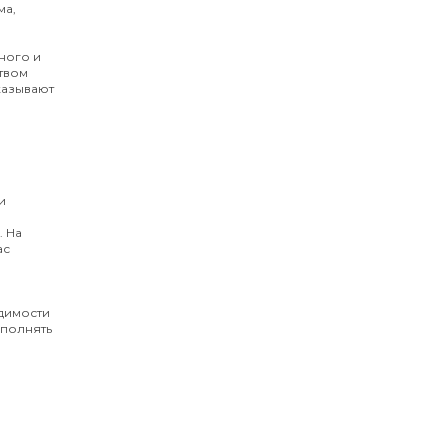
ма,
ного и
твом
казывают
и
. На
ас
одимости
ыполнять