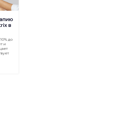
рапию
rix в
10% до
т и
щает
вует