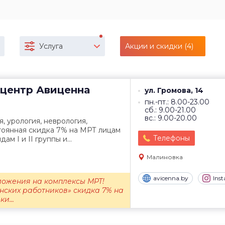
Услуга
Акции и скидки (4)
центр
Авиценна
ул. Громова, 14
пн.-пт.: 8.00-23.00
сб.: 9.00-21.00
вс.: 9.00-20.00
, урология, неврология,
тоянная скидка 7% на МРТ лицам
Телефоны
ам I и II группы и...
Малиновка
avicenna.by
Ins
ожения на комплексы МРТ!
нских работников» скидка 7% на
и...