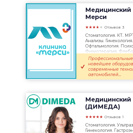
Медицинский 
Мерси
★★★★★
Отзывов: 3
Стоматология. КТ. МР
Анализы. Гинекология
Офтальмология. Психо
Физиотерапия. Флебол
Выезд врача...
Профессиональные 
новейшее оборудов
современные техно
автомобилей...
Медицинский 
(ДИМЕДА)
★★★★★
Отзывов: 1
Стоматология. Ультра
Гинекология. Гастроэ