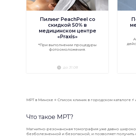
Пилинг PeachPeel со
П
скидкой 50% в
м
медицинском центре
«Praxis»
А
дейс
*При выполнении процедуры
фотоомоложения.
до 31.08
МРТ в Минске ⭐️ Список клиник в городском каталоге ⚡️ 
Что такое МРТ?
Магнитно-резонансная томография уже давно широко 
безболезненной и безопасной, и позволяет получить 