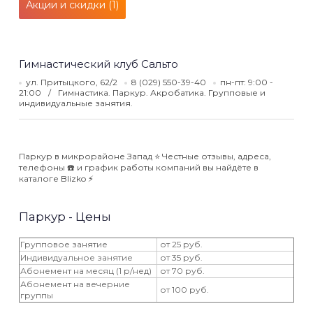
Акции и скидки (1)
Гимнастический клуб Сальто
ул. Притыцкого, 62/2
8 (029) 550-39-40
пн-пт: 9:00 -
21:00
Гимнастика. Паркур. Акробатика. Групповые и
индивидуальные занятия.
Паркур в микрорайоне Запад ⭐️ Честные отзывы, адреса,
телефоны ☎️ и график работы компаний вы найдёте в
каталоге Blizko ⚡️
Паркур - Цены
Групповое занятие
от 25 руб.
Индивидуальное занятие
от 35 руб.
Абонемент на месяц (1 р/нед)
от 70 руб.
Абонемент на вечерние
от 100 руб.
группы