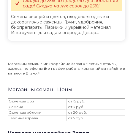
Скидки до 25% на средства для обработки
сада! Скидка на лук-севок до 25%!
Семена овощей и цветов, плодово-ягодные и
декоративные саженцы. Грунт, удобрения,
биопрепараты. Парники и укрывной материал.
Инструмент для сада и огорода. Декор...
Магазины семян в микрорайоне Запад ⭐️ Честные отзывы,
адреса, телефоны ☎️ и график работы компаний вы найдёте в
каталоге Blizko ⚡️
Магазины семян - Цены
Саженцы роз
от 15 руб.
Семена
от 3 руб.
Саженцы яблони
от 20 руб.
Газонная трава
от 5 руб.
Каталог микрорайона Запад