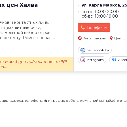
их цен
Халва
ул. Карла Маркса, 2
пн-пт: 10:00-20:00
сб-вс: 10:00-19:00
ков и контактных линз.
олнцезащитные очки,
Телефоны
ы. Большой выбор оправ.
 рецепту. Ремонт оправ....
Купаловская
Центр
halvaoptik.by
Instagram
vk.c
я и за 3 дня до/после него. -15%
в...
зывы, адреса, телефоны ☎️ и график работы компаний вы найдёте в к