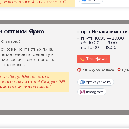
vk.com
-15% на второй заказ очков. С...
н оптики
Ярко
пр-т Независимости,
пн-пт: 10.00 — 20.00
Отзывов: 3
сб: 10.00 — 19.00
вс: 10.00 — 18.00
очков и контактных линз.
ление очков по рецепту в
Телефоны
шие сроки. Ремонт оправ.
фтальмолога.
пл. Якуба Коласа
Цен
 от 2% до 10% по карте
нного покупателя! Скидка 15%
optikayarko.by
никам на заказ очков!...
Instagram