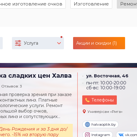
чное изготовление очков
Изготовление
Ремон
Услуга
Акции и скидки (1)
ка сладких цен
Халва
ул. Восточная, 46
пн-пт: 10:00-20:00
Отзывов: 3
сб-вс: 10:00-19:00
ная проверка зрения при заказе
 контактных линз. Платные
Телефоны
ологические услуги. Ремонт
Большой выбор очков,
Универсам «Рига»
ных линз и сопутствующих...
halvaoptik.by
 День Рождения и за 3 дня до/
него. -15% на вторую пару
Instagram
vk.co