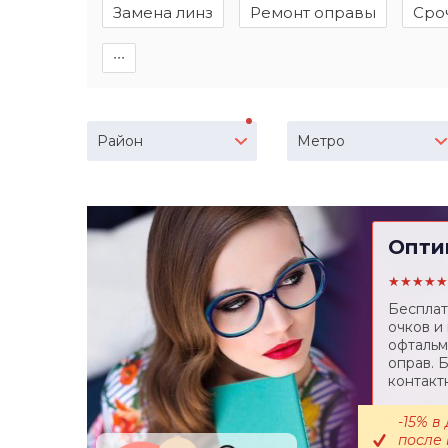
Замена линз
Ремонт оправы
Сро
∙∙∙
Район
Метро
Опти
★★★★★
Бесплат
очков и
офтальм
оправ. 
контакт
-15% в
после 