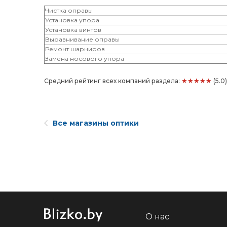
Чистка оправы
Установка упора
Установка винтов
Выравнивание оправы
Ремонт шарниров
Замена носового упора
★★★★★
Средний рейтинг всех компаний раздела:
(5.0
Все магазины оптики
О нас