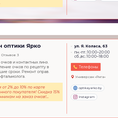
.
н оптики
Ярко
ул. Я. Коласа, 63
пн.-пт.:10:00–20:00
Отзывов: 3
сб.,вс.:10:00–18:00
очков и контактных линз.
ление очков по рецепту в
Телефоны
шие сроки. Ремонт оправ.
фтальмолога.
Универсам «Рига»
 от 2% до 10% по карте
optikayarko.by
нного покупателя! Скидка 15%
никам на заказ очков!...
Instagram