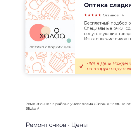
Оптика сладк
★★★★★
Отзывов: 14
Бесплатный подбор оч
Специальные очки, с
сопутствующие товар
Изготовление очков по
-15% в День Рождени
на вторую пару очко
Ремонт очков в районе универсама «Рига» ⭐️ Честные от
Blizko ⚡️
Ремонт очков - Цены