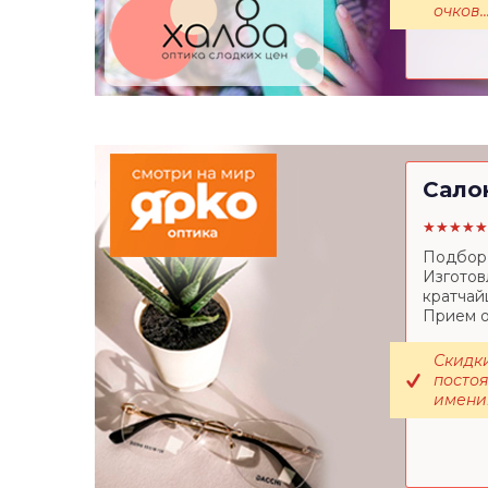
очков..
Сало
★★★★★
Подбор 
Изготов
кратчай
Прием о
Скидки
постоя
именин