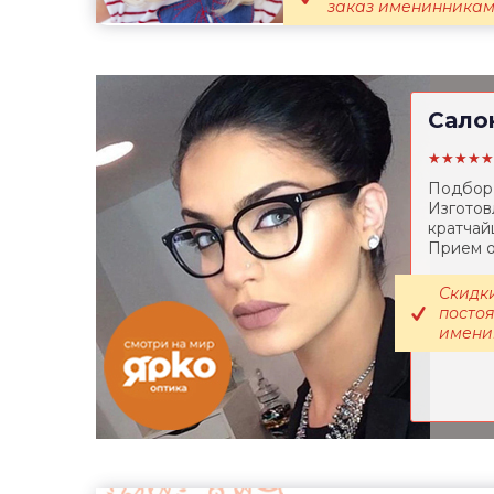
заказ именинникам; 
Сало
★★★★★
Подбор 
Изготов
кратчай
Прием о
Скидки
постоя
именин