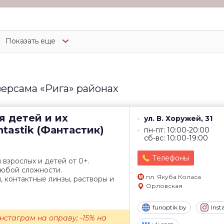
Показать еще
версама «Рига» районах
я детей и их
ул. В. Хоружей, 31
tastik (Фантастик)
пн-пт: 10:00-20:00
сб-вс: 10:00-19:00
Телефоны
 взрослых и детей от 0+.
любой сложности.
пл. Якуба Коласа
 контактные линзы, растворы и
Орловская
funoptik.by
Ins
нстаграм на оправу; -15% на