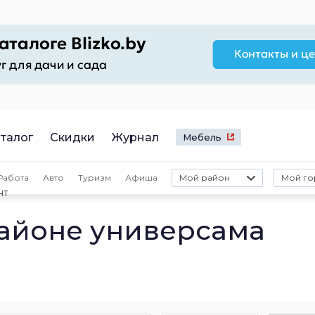
талог
Скидки
Журнал
Мебель
Работа
Авто
Туризм
Афиша
Мой район
Мой го
нт
районе универсама