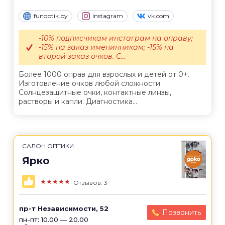
funoptik.by
Instagram
vk.com
-10% подписчикам инстаграм на оправу;
-15% на заказ именинникам; -15% на
второй заказ очков. С...
Более 1000 оправ для взрослых и детей от 0+.
Изготовление очков любой сложности.
Солнцезащитные очки, контактные линзы,
растворы и капли. Диагностика...
САЛОН ОПТИКИ
Ярко
★★★★★
Отзывов: 3
пр-т Независимости, 52
Позвонить
пн-пт: 10.00 — 20.00