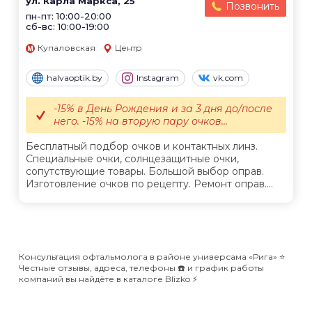
ул. Карла Маркса, 25
Позвонить
пн-пт: 10:00-20:00
сб-вс: 10:00-19:00
Купаловская
Центр
halvaoptik.by
Instagram
vk.com
-15% в День Рождения и за 3 дня до/после
него. -15% на вторую пару очков...
Бесплатный подбор очков и контактных линз.
Специальные очки, солнцезащитные очки,
сопутствующие товары. Большой выбор оправ.
Изготовление очков по рецепту. Ремонт оправ....
Консультация офтальмолога в районе универсама «Рига» ⭐️
Честные отзывы, адреса, телефоны ☎️ и график работы
компаний вы найдёте в каталоге Blizko ⚡️