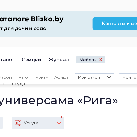
талог
Скидки
Журнал
Мебель
Работа
Авто
Туризм
Афиша
Мой район
Мой го
Посуда
 универсама «Рига»
Услуга