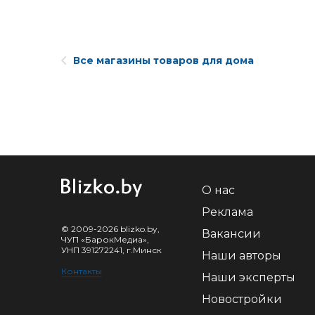
Все магазины товаров для дома
О нас
Реклама
© 2009-2026 blizko.by,
Вакансии
ЧУП «БарокМедиа»,
УНП 391272241, г.Минск
Наши авторы
Контакты
Наши эксперты
Новостройки