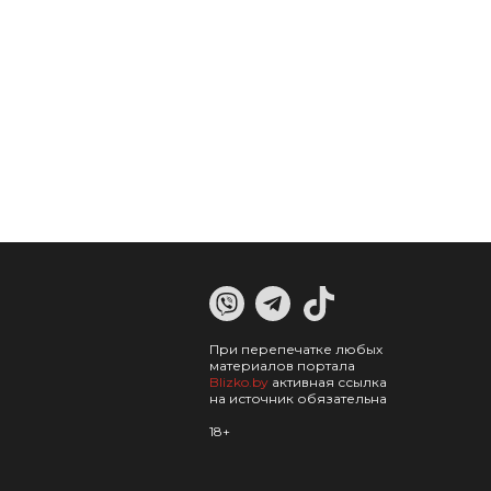
При перепечатке любых
материалов портала
Blizko.by
активная ссылка
на источник обязательна
18+